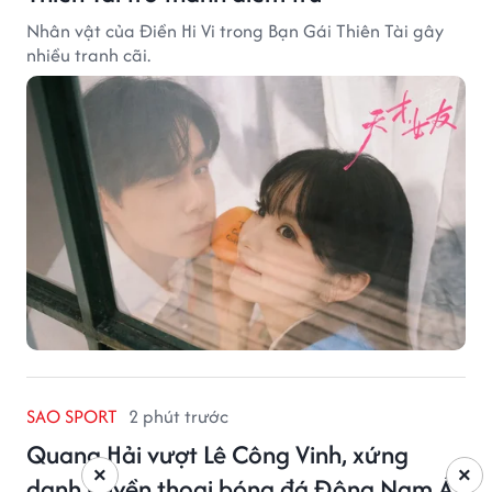
Nhân vật của Điền Hi Vi trong Bạn Gái Thiên Tài gây
nhiều tranh cãi.
SAO SPORT
2 phút trước
Quang Hải vượt Lê Công Vinh, xứng
×
×
danh huyền thoại bóng đá Đông Nam Á