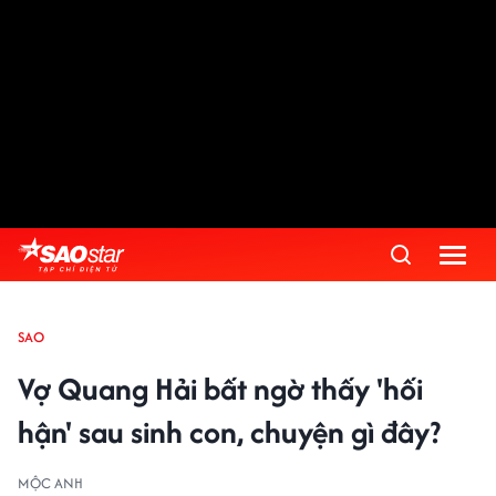
SAO
Vợ Quang Hải bất ngờ thấy 'hối
hận' sau sinh con, chuyện gì đây?
MỘC ANH