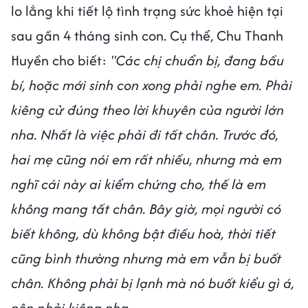
lo lắng khi tiết lộ tình trạng sức khoẻ hiện tại
sau gần 4 tháng sinh con. Cụ thể, Chu Thanh
Huyền cho biết:
"Các chị chuẩn bị, đang bầu
bí, hoặc mới sinh con xong phải nghe em. Phải
kiêng cử đúng theo lời khuyên của người lớn
nha. Nhất là việc phải đi tất chân. Trước đó,
hai mẹ cũng nói em rất nhiều, nhưng mà em
nghĩ cái này ai kiểm chứng cho, thế là em
không mang tất chân. Bây giờ, mọi người có
biết không, dù không bật điều hoà, thời tiết
cũng bình thường nhưng mà em vẫn bị buốt
chân. Không phải bị lạnh mà nó buốt kiểu gì á,
nên phải kiêng nha.