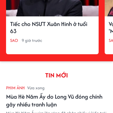
Tiếc cho NSƯT Xuân Hinh ở tuổi
V
63
'
SAO
9 giờ trước
S
TIN MỚI
PHIM ẢNH
Vừa xong
Mùa Hè Năm Ấy do Long Vũ đóng chính
gây nhiều tranh luận
Mùa Hè Năm Ấy vừa lên sóng đã nhận nhiều ý kiến trái