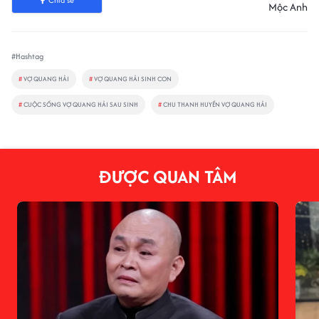
Chia sẻ
Mộc Anh
#Hashtag
#
VỢ QUANG HẢI
#
VỢ QUANG HẢI SINH CON
#
CUỘC SỐNG VỢ QUANG HẢI SAU SINH
#
CHU THANH HUYỀN VỢ QUANG HẢI
ĐƯỢC QUAN TÂM