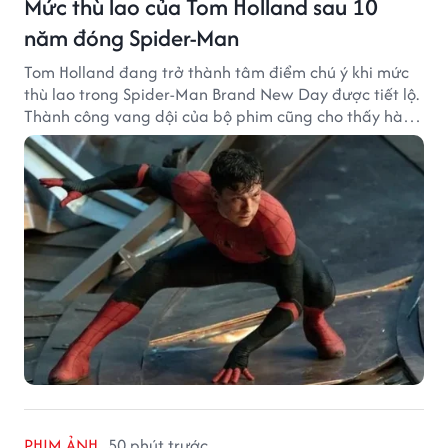
Mức thù lao của Tom Holland sau 10
năm đóng Spider-Man
Tom Holland đang trở thành tâm điểm chú ý khi mức
thù lao trong Spider-Man Brand New Day được tiết lộ.
Thành công vang dội của bộ phim cũng cho thấy hành
trình thăng hạng đáng chú ý của nam diễn viên sau
một thập kỷ gắn bó với vai Người Nhện.
PHIM ẢNH
50 phút trước