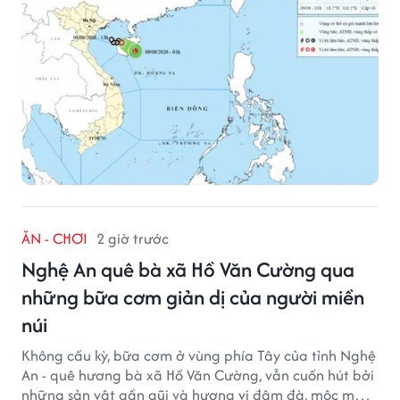
ĂN - CHƠI
2 giờ trước
Nghệ An quê bà xã Hồ Văn Cường qua
những bữa cơm giản dị của người miền
núi
Không cầu kỳ, bữa cơm ở vùng phía Tây của tỉnh Nghệ
An - quê hương bà xã Hồ Văn Cường, vẫn cuốn hút bởi
những sản vật gần gũi và hương vị đậm đà, mộc mạc