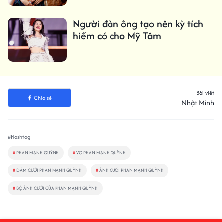
Người đàn ông tạo nên kỳ tích
hiếm có cho Mỹ Tâm
Bài viết
Chia sẻ
Nhật Minh
#Hashtag
#
PHAN MẠNH QUỲNH
#
VỢ PHAN MẠNH QUỲNH
#
ĐÁM CƯỚI PHAN MẠNH QUỲNH
#
ẢNH CƯỚI PHAN MẠNH QUỲNH
#
BỘ ẢNH CƯỚI CỦA PHAN MẠNH QUỲNH