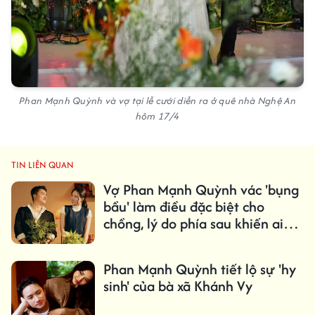
Phan Mạnh Quỳnh và vợ tại lễ cưới diễn ra ở quê nhà Nghệ An
hôm 17/4
TIN LIÊN QUAN
Vợ Phan Mạnh Quỳnh vác 'bụng
bầu' làm điều đặc biệt cho
chồng, lý do phía sau khiến ai
cũng xúc động
Phan Mạnh Quỳnh tiết lộ sự 'hy
sinh' của bà xã Khánh Vy