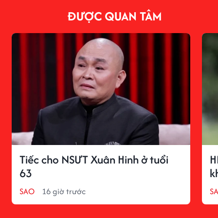
ĐƯỢC QUAN TÂM
Tiếc cho NSƯT Xuân Hinh ở tuổi
H
63
k
SAO
16 giờ trước
S