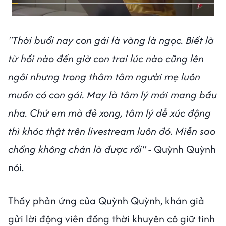
"Thời buổi nay con gái là vàng là ngọc. Biết là
từ hồi nào đến giờ con trai lúc nào cũng lên
ngôi nhưng trong thâm tâm người mẹ luôn
muốn có con gái. May là tâm lý mới mang bầu
nha. Chứ em mà đẻ xong, tâm lý dễ xúc động
thì khóc thật trên livestream luôn đó. Miễn sao
chồng không chán là được rồi"
- Quỳnh Quỳnh
nói.
Thấy phản ứng của Quỳnh Quỳnh, khán giả
gửi lời động viên đồng thời khuyên cô giữ tinh