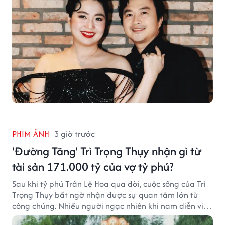
PHIM ẢNH
3 giờ trước
'Đường Tăng' Trì Trọng Thụy nhận gì từ
tài sản 171.000 tỷ của vợ tỷ phú?
Sau khi tỷ phú Trần Lệ Hoa qua đời, cuộc sống của Trì
Trọng Thụy bất ngờ nhận được sự quan tâm lớn từ
công chúng. Nhiều người ngạc nhiên khi nam diễn viên
nổi tiếng với vai Đường Tăng không xuất hiện trong