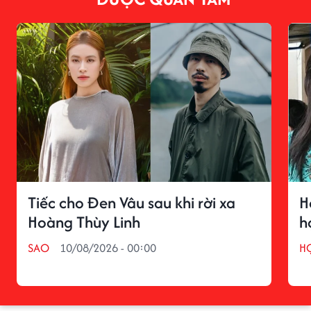
Tiếc cho Đen Vâu sau khi rời xa
H
Hoàng Thùy Linh
h
SAO
10/08/2026 - 00:00
H