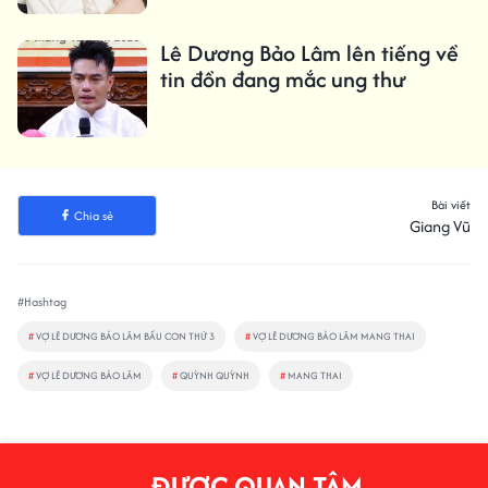
Lê Dương Bảo Lâm lên tiếng về
tin đồn đang mắc ung thư
Bài viết
Chia sẻ
Giang Vũ
#Hashtag
#
VỢ LÊ DƯƠNG BẢO LÂM BẦU CON THỨ 3
#
VỢ LÊ DƯƠNG BẢO LÂM MANG THAI
#
VỢ LÊ DƯƠNG BẢO LÂM
#
QUỲNH QUỲNH
#
MANG THAI
ĐƯỢC QUAN TÂM