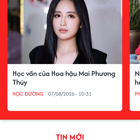
Học vấn của Hoa hậu Mai Phương
N
Thúy
h
HỌC ĐƯỜNG
07/08/2026 - 10:31
P
TIN MỚI