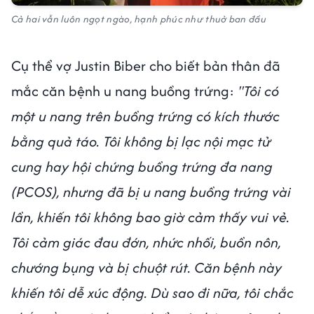
Cả hai vẫn luôn ngọt ngào, hạnh phúc như thuở ban đầu
Cụ thể vợ Justin Biber cho biết bản thân đã
mắc căn bệnh u nang buồng trứng:
"Tôi có
một u nang trên buồng trứng có kích thước
bằng quả táo. Tôi không bị lạc nội mạc tử
cung hay hội chứng buồng trứng đa nang
(PCOS), nhưng đã bị u nang buồng trứng vài
lần, khiến tôi không bao giờ cảm thấy vui vẻ.
Tôi cảm giác đau đớn, nhức nhối, buồn nôn,
chướng bụng và bị chuột rút. Căn bệnh này
khiến tôi dễ xúc động. Dù sao đi nữa, tôi chắc