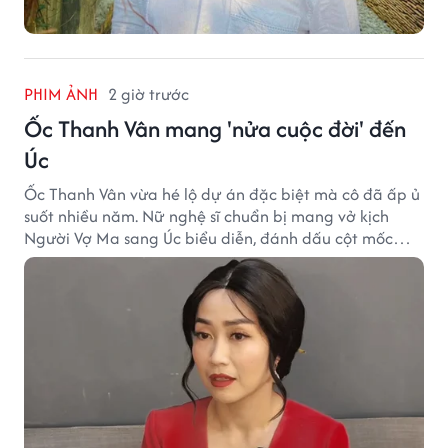
PHIM ẢNH
2 giờ trước
Ốc Thanh Vân mang 'nửa cuộc đời' đến
Úc
Ốc Thanh Vân vừa hé lộ dự án đặc biệt mà cô đã ấp ủ
suốt nhiều năm. Nữ nghệ sĩ chuẩn bị mang vở kịch
Người Vợ Ma sang Úc biểu diễn, đánh dấu cột mốc
đáng nhớ trong hành trình làm nghề.