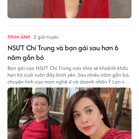
PHIM ẢNH
2 giờ trước
NSƯT Chí Trung và bạn gái sau hơn 6
năm gắn bó
Bạn gái của NSƯT Chí Trung vừa chia sẻ khoảnh khắc
hẹn hò cuối tuần đầy bình yên. Sau nhiều năm gắn bó,
chuyện tình của nam nghệ sĩ và doanh nhân Ý Lan vẫn
nhận được sự quan tâm từ công chúng.