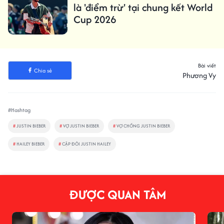
là 'điểm trừ' tại chung kết World
Cup 2026
Bài viết
Chia sẻ
Phương Vy
#Hashtag
#
JUSTIN BIEBER
#
VỢ JUSTIN BIEBER
#
VỢ CHỒNG JUSTIN BIEBER
#
HAILEY BIEBER
#
CẶP ĐÔI JUSTIN HAILEY
ĐƯỢC QUAN TÂM