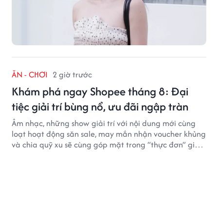
ĂN - CHƠI
2 giờ trước
Khám phá ngay Shopee tháng 8: Đại
tiệc giải trí bùng nổ, ưu đãi ngập tràn
Âm nhạc, những show giải trí với nội dung mới cùng
loạt hoạt động săn sale, may mắn nhận voucher khủng
và chia quỹ xu sẽ cùng góp mặt trong “thực đơn” giải
trí cuối tuần trên Shopee, diễn ra liên tiếp vào ngày
7/8 và 8/8.