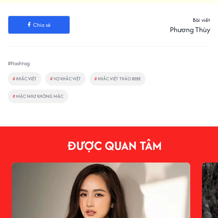
Bài viết
Chia sẻ
Phương Thùy
#Hashtag
#
KHẮC VIỆT
#
VỢ KHẮC VIỆT
#
KHẮC VIỆT THẢO BEBE
#
MẶC NHƯ KHÔNG MẶC
ĐƯỢC QUAN TÂM