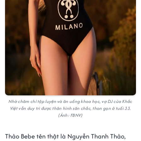
Nhờ chăm chỉ tập luyện và ăn uống khoa học, vợ DJ của Khắc
Việt vẫn duy trì được thân hình săn chắc, thon gọn ở tuổi 33.
(Ảnh: FBNV)
Thảo Bebe tên thật là Nguyễn Thanh Thảo,