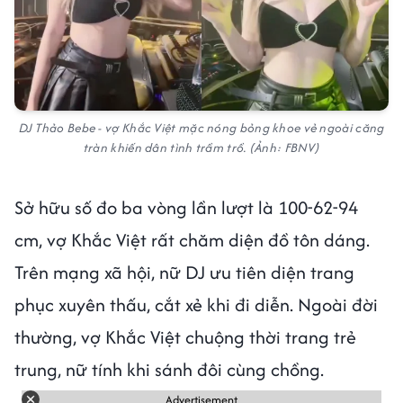
DJ Thảo Bebe - vợ Khắc Việt mặc nóng bỏng khoe vẻ ngoài căng
tràn khiến dân tình trầm trồ. (Ảnh: FBNV)
Sở hữu số đo ba vòng lần lượt là 100-62-94
cm, vợ Khắc Việt rất chăm diện đồ tôn dáng.
Trên mạng xã hội, nữ DJ ưu tiên diện trang
phục xuyên thấu, cắt xẻ khi đi diễn. Ngoài đời
thường, vợ Khắc Việt chuộng thời trang trẻ
trung, nữ tính khi sánh đôi cùng chồng.
Advertisement