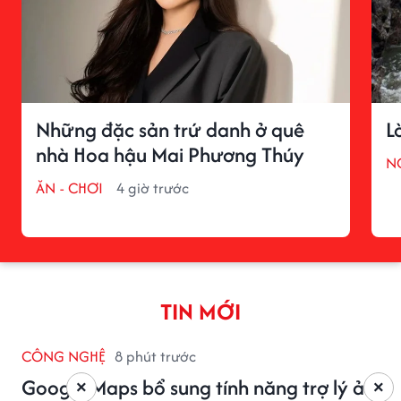
Những đặc sản trứ danh ở quê
L
nhà Hoa hậu Mai Phương Thúy
N
ĂN - CHƠI
4 giờ trước
TIN MỚI
CÔNG NGHỆ
8 phút trước
Google Maps bổ sung tính năng trợ lý ảo
×
×