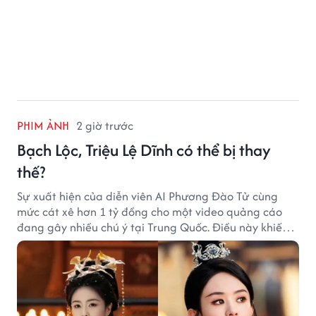
PHIM ẢNH
2 giờ trước
Bạch Lộc, Triệu Lệ Dĩnh có thể bị thay
thế?
Sự xuất hiện của diễn viên AI Phương Đào Tử cùng
mức cát xê hơn 1 tỷ đồng cho một video quảng cáo
đang gây nhiều chú ý tại Trung Quốc. Điều này khiến
không ít người đặt câu hỏi liệu những ngôi sao hàng
đầu như Bạch Lộc, Triệu Lệ Dĩnh có thể bị thay thế
trong tương lai.