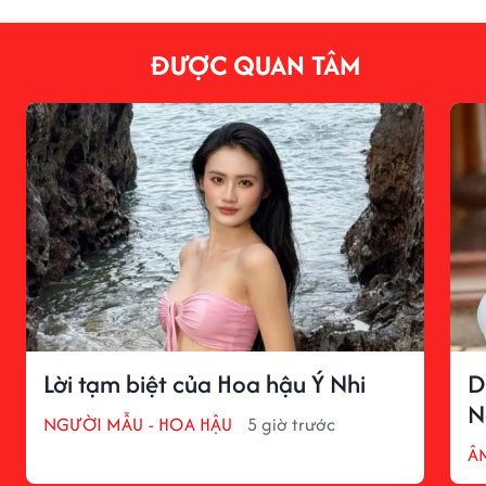
ĐƯỢC QUAN TÂM
Lời tạm biệt của Hoa hậu Ý Nhi
D
N
NGƯỜI MẪU - HOA HẬU
5 giờ trước
Â