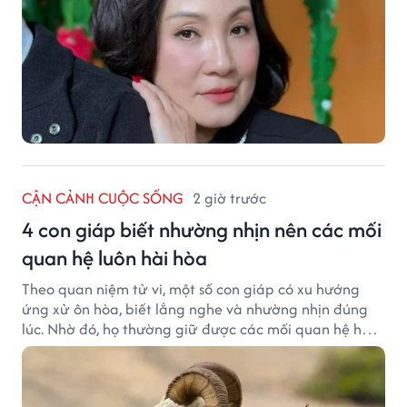
CẬN CẢNH CUỘC SỐNG
2 giờ trước
4 con giáp biết nhường nhịn nên các mối
quan hệ luôn hài hòa
Theo quan niệm tử vi, một số con giáp có xu hướng
ứng xử ôn hòa, biết lắng nghe và nhường nhịn đúng
lúc. Nhờ đó, họ thường giữ được các mối quan hệ hài
hòa và nhận được sự yêu mến từ những người xung
quanh.