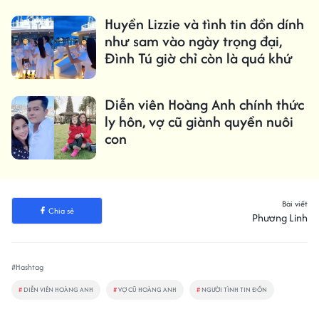
Huyền Lizzie và tình tin đồn dính
như sam vào ngày trọng đại,
Đình Tú giờ chỉ còn là quá khứ
Diễn viên Hoàng Anh chính thức
ly hôn, vợ cũ giành quyền nuôi
con
Bài viết
Chia sẻ
Phương Linh
#Hashtag
#
DIỄN VIÊN HOÀNG ANH
#
VỢ CŨ HOÀNG ANH
#
NGƯỜI TÌNH TIN ĐỒN