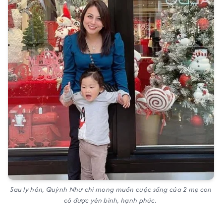
Sau ly hôn, Quỳnh Như chỉ mong muốn cuộc sống của 2 mẹ con
cô được yên bình, hạnh phúc.