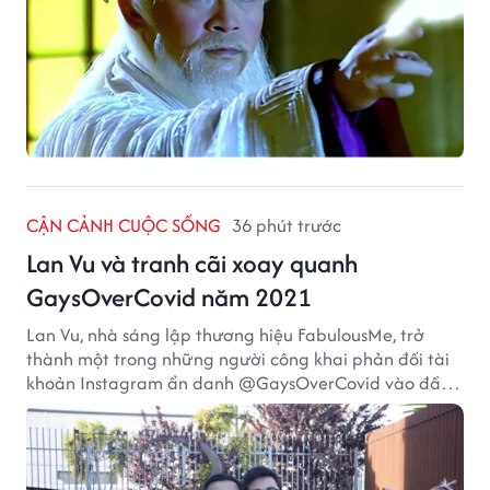
CẬN CẢNH CUỘC SỐNG
36 phút trước
Lan Vu và tranh cãi xoay quanh
GaysOverCovid năm 2021
Lan Vu, nhà sáng lập thương hiệu FabulousMe, trở
thành một trong những người công khai phản đối tài
khoản Instagram ẩn danh @GaysOverCovid vào đầu
năm 2021, trong bối cảnh đại dịch COVID-19 vẫn diễn
biến nghiêm trọng.