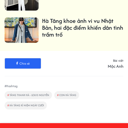
Hà Tăng khoe ảnh vi vu Nhật
Bản, hai đặc điểm khiến dân tình
trầm trồ
Bài viết
Chia sẻ
Mộc Anh
#Hashtag
#
TĂNG THANH HÀ - LOUIS NGUYỄN
#
CON HÀ TĂNG
#
HÀ TĂNG KỈ NIỆM NGÀY CƯỚI