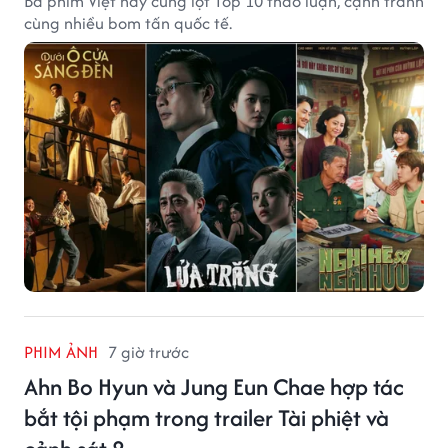
Ba phim Việt này cùng lọt Top 10 thảo luận, cạnh tranh
cùng nhiều bom tấn quốc tế.
PHIM ẢNH
7 giờ trước
Ahn Bo Hyun và Jung Eun Chae hợp tác
bắt tội phạm trong trailer Tài phiệt và