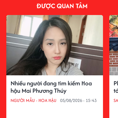
ĐƯỢC QUAN TÂM
Nhiều người đang tìm kiếm Hoa
P
hậu Mai Phương Thúy
tớ
NGƯỜI MẪU - HOA HẬU
05/08/2026 - 15:43
S