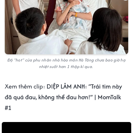
Độ "hot" của phu nhân nhà hào môn Hà Tăng chưa bao giờ hạ
nhiệt suốt hơn 1 thập kỉ qua.
Xem thêm clip:
DIỆP LÂM ANH: “Trái tim này
đã quá đau, không thể đau hơn!” | MomTalk
#1