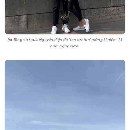
Hà Tăng và Louis Nguyễn diện đồ 'ton sur ton' mừng kỉ niệm 11
năm ngày cưới.