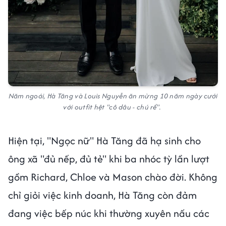
Năm ngoái, Hà Tăng và Louis Nguyễn ăn mừng 10 năm ngày cưới
với outfit hệt "cô dâu - chú rể".
Hiện tại, "Ngọc nữ" Hà Tăng đã hạ sinh cho
ông xã "đủ nếp, đủ tẻ" khi ba nhóc tỳ lần lượt
gồm Richard, Chloe và Mason chào đời. Không
chỉ giỏi việc kinh doanh, Hà Tăng còn đảm
đang việc bếp núc khi thường xuyên nấu các