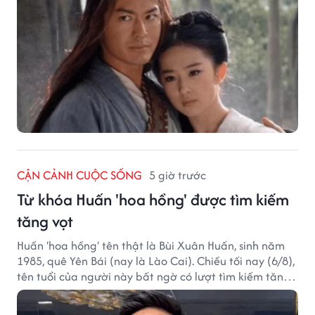
CẬN CẢNH CUỘC SỐNG
5 giờ trước
Từ khóa Huấn 'hoa hồng' được tìm kiếm
tăng vọt
Huấn 'hoa hồng' tên thật là Bùi Xuân Huấn, sinh năm
1985, quê Yên Bái (nay là Lào Cai). Chiều tối nay (6/8),
tên tuổi của người này bất ngờ có lượt tìm kiếm tăng
vọt.