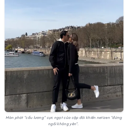
Màn phát "cẩu lương" cực ngọt của cặp đôi khiến netizen "đứng
ngồi không yên".