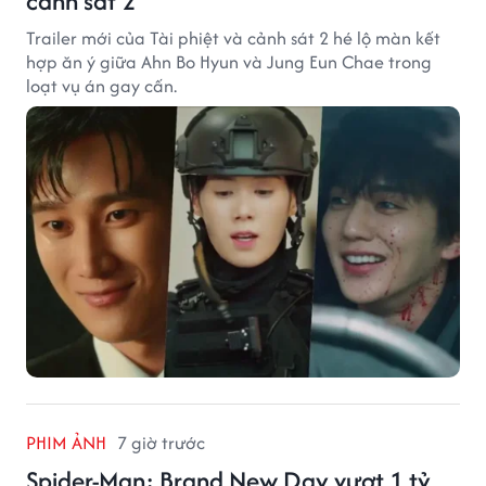
cảnh sát 2
Trailer mới của Tài phiệt và cảnh sát 2 hé lộ màn kết
hợp ăn ý giữa Ahn Bo Hyun và Jung Eun Chae trong
loạt vụ án gay cấn.
PHIM ẢNH
7 giờ trước
Spider-Man: Brand New Day vượt 1 tỷ