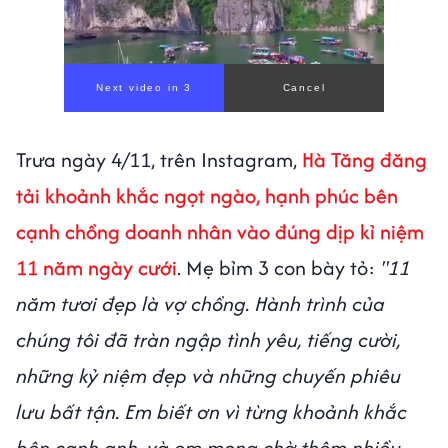
Trưa ngày 4/11, trên Instagram,
Hà Tăng đăng
tải khoảnh khắc ngọt ngào, hạnh phúc bên
cạnh chồng doanh nhân vào đúng dịp kỉ niệm
11 năm ngày cưới
. Mẹ bỉm 3 con bày tỏ:
"11
năm tươi đẹp là vợ chồng. Hành trình của
chúng tôi đã tràn ngập tình yêu, tiếng cười,
những kỷ niệm đẹp và những chuyến phiêu
lưu bất tận. Em biết ơn vì từng khoảnh khắc
bên cạnh anh, và em mong chờ thêm nhiều