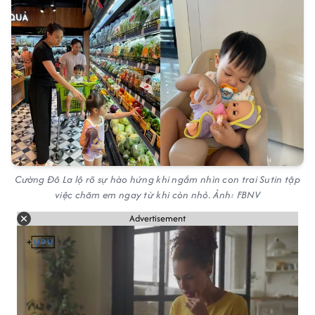
Cường Đô La lộ rõ sự hào hứng khi ngắm nhìn con trai Sutin tập
việc chăm em ngay từ khi còn nhỏ. Ảnh: FBNV
Advertisement