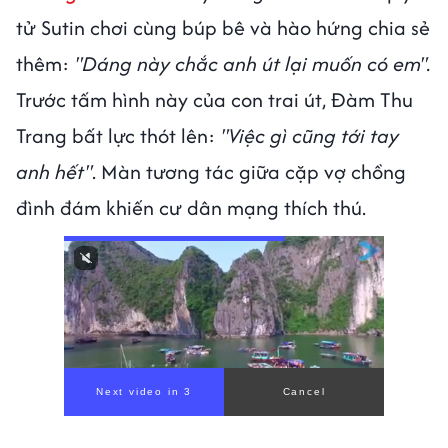
tử Sutin chơi cùng búp bê và hào hứng chia sẻ
thêm:
"Dáng này chắc anh út lại muốn có em".
Trước tấm hình này của con trai út, Đàm Thu
Trang bất lực thót lên:
"Việc gì cũng tới tay
anh hết"
. Màn tương tác giữa cặp vợ chồng
đình đám khiến cư dân mạng thích thú.
00:00
/
00:56