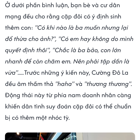
Ở dưới phần bình luận, bạn bè và cư dân
mạng đều cho rằng cặp đôi có ý định sinh
thêm con:
"Có khi nào là ba muốn nhưng lại
đổ thừa cho ảnh?", "Có em hay không do mình
quyết định thôi", "Chắc là ba bảo, con lớn
nhanh để còn chăm em. Nên phải tập dần là
vừa".....
Trước những ý kiến này, Cường Đô La
đều âm thầm thả
"haha"
và
"thương thương".
Động thái này từ phía nam doanh nhân càng
khiến dân tình suy đoán cặp đôi có thể chuẩn
bị có thêm một nhóc tỳ.