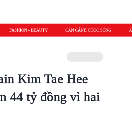
FASHION - BEAUTY
CẬN CẢNH CUỘC SỐNG
Â
ain Kim Tae Hee
n 44 tỷ đồng vì hai