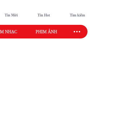
Tin Mới
Tin Hot
Tìm kiếm
M NHẠC
PHIM ẢNH
SAO SPORT