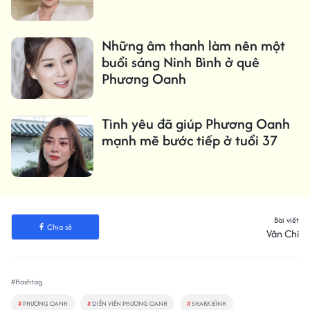
Những âm thanh làm nên một
buổi sáng Ninh Bình ở quê
Phương Oanh
Tình yêu đã giúp Phương Oanh
mạnh mẽ bước tiếp ở tuổi 37
Bài viết
Chia sẻ
Vân Chi
#Hashtag
#
PHƯƠNG OANH
#
DIỄN VIÊN PHƯƠNG OANH
#
SHARK BÌNH