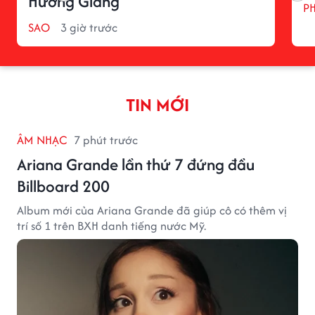
Hương Giang
P
SAO
3 giờ trước
TIN MỚI
ÂM NHẠC
7 phút trước
Ariana Grande lần thứ 7 đứng đầu
Billboard 200
Album mới của Ariana Grande đã giúp cô có thêm vị
trí số 1 trên BXH danh tiếng nước Mỹ.