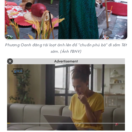
Phương Oanh đăng tải loạt ảnh lên đồ "chuẩn phú bà" đi sắm Tết
sớm. (Ảnh FBNV)
Advertisement