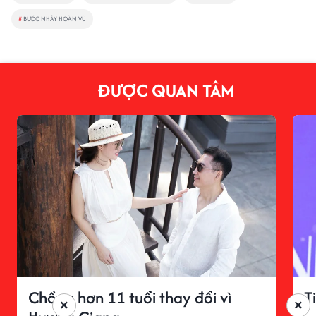
#
BƯỚC NHẢY HOÀN VŨ
ĐƯỢC QUAN TÂM
Chồng hơn 11 tuổi thay đổi vì
T
×
×