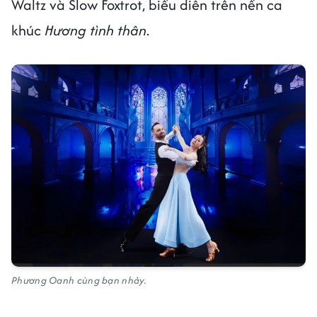
Waltz và Slow Foxtrot, biểu diễn trên nền ca
khúc
Hương tình thân
.
Phương Oanh cùng bạn nhảy.