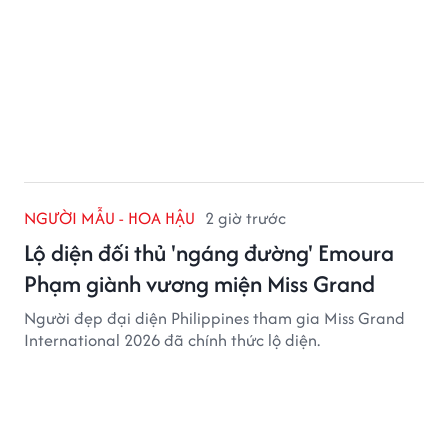
SAO
2 giờ trước
Đàm Vĩnh Hưng 'chơi lớn' trước giờ G,
chuẩn bị hàng trăm món quà tặng khán
giả
Trước thềm một đêm đặc biệt, Đàm Vĩnh Hưng khiến
người hâm mộ thích thú khi hé lộ loạt quà tặng được
chuẩn bị với số lượng lớn.