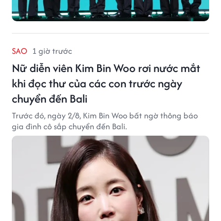
ÂM NHẠC
1 giờ trước
Stray Kids giữ kín kế hoạch dự GRAMMY
sau quyết định gây chấn động của BTS
Các thành viên Stray Kids liên tục né tránh câu hỏi liên
quan đến kế hoạch gửi sản phẩm dự GRAMMY.