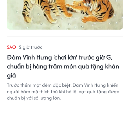
CẬN CẢNH CUỘC SỐNG
1 giờ trước
3 con giáp ít nói nhưng làm nhiều, càng
âm thầm càng dễ đạt được mục tiêu
Không ồn ào hay phô trương, 3 con giáp này thường
chọn cách lặng lẽ hành động và để thành quả lên
tiếng.