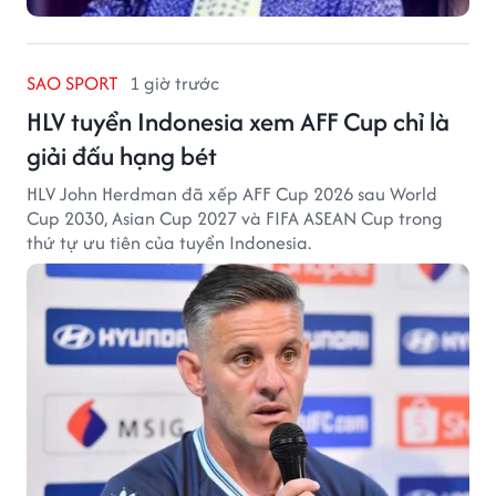
PHIM ẢNH
1 giờ trước
Những phản diện đáng nhớ nhất trong
truyện Cổ Long
Từ Thượng Quan Kim Hồng đến Cung Cửu, các phản
diện Cổ Long góp phần tạo nên thế giới giang hồ đầy
mưu kế và tham vọng.