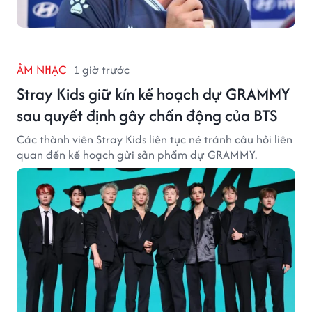
SAO SPORT
1 giờ trước
HLV tuyển Indonesia xem AFF Cup chỉ là
giải đấu hạng bét
HLV John Herdman đã xếp AFF Cup 2026 sau World
Cup 2030, Asian Cup 2027 và FIFA ASEAN Cup trong
thứ tự ưu tiên của tuyển Indonesia.