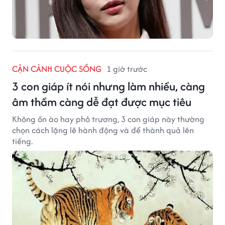
SAO
1 giờ trước
Nữ diễn viên Kim Bin Woo rơi nước mắt
khi đọc thư của các con trước ngày
chuyển đến Bali
Trước đó, ngày 2/8, Kim Bin Woo bất ngờ thông báo
gia đình cô sắp chuyển đến Bali.