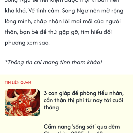
giao tiếp cũng chẳng màng tới chuyện yêu
đương, chỉ muốn tận hưởng cuộc sống độc
thân của mình.
Song Ngư (19/2-20/3)
Tử vi hàng ngày 12 cung hoàng đạo thứ 5
ngày 30/7/2020 cho thấy, Song Ngư biết cách
xây dựng hình ảnh của mình trước mặt người
khác, bên cạnh đó bạn có thể hoàn thành tốt
công việc được giao. Tình hình tài chính dư dả,
Song Ngư sẽ tiết kiệm được một khoản tiền