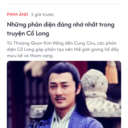
Avengers: Endgame chính thức trở lại
Việt Nam
Bom tấn từng lập kỷ lục phòng vé Việt Nam sẽ tái xuất
màn ảnh rộng từ ngày 25/9/2026 với phiên bản đặc
biệt.