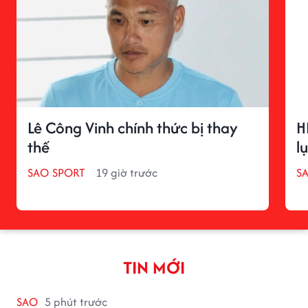
hứng, Xữ Nữ cẩn thận
Bài viết
Chia sẻ
Tiểu Nguyệt
#Hashtag
#
TỬ VI HÀNG NGÀY
#
TỬ VI HÔM NAY
#
TỬ VI 12 CUNG HOÀNG ĐẠO
ĐƯỢC QUAN TÂM