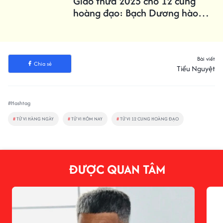
kha khá. Về tình cảm, Song Ngư nên mở rộng
lòng mình, chấp nhận lời mai mối của người
thân, bạn bè để thử gặp gỡ, tìm hiểu đối
phương xem sao.
*Thông tin chỉ mang tính tham khảo!
TIN LIÊN QUAN
3 con giáp đề phòng tiểu nhân,
cẩn thận thị phi từ nay tới cuối
tháng
Cẩm nang 'sống sót' qua đêm
Giao thừa 2025 cho 12 cung
hoàng đạo: Bạch Dương hào