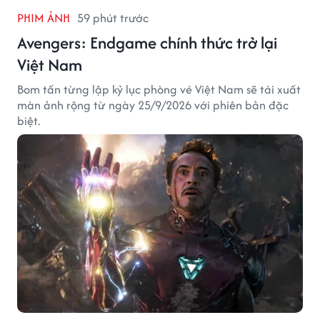
phải là luôn ở cạnh nhau mỗi phút mỗi
giây'
Qua những chia sẻ, có thể thấy Phương Trinh Jolie
đang nhìn hôn nhân theo hướng thực tế hơn.
PHIM ẢNH
59 phút trước