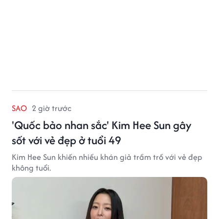
NGƯỜI MẪU - HOA HẬU
2 giờ trước
Lộ diện đối thủ 'ngáng đường' Emoura
Phạm giành vương miện Miss Grand
Người đẹp đại diện Philippines tham gia Miss Grand
International 2026 đã chính thức lộ diện.