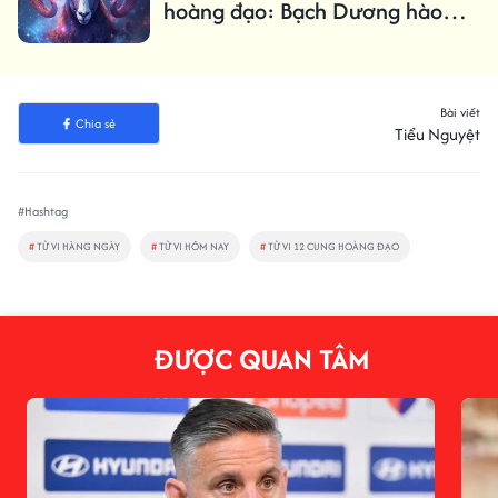
hoàng đạo: Bạch Dương hào
hứng, Xữ Nữ cẩn thận
Bài viết
Chia sẻ
Tiểu Nguyệt
#Hashtag
#
TỬ VI HÀNG NGÀY
#
TỬ VI HÔM NAY
#
TỬ VI 12 CUNG HOÀNG ĐẠO
ĐƯỢC QUAN TÂM