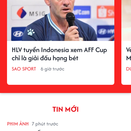
HLV tuyển Indonesia xem AFF Cup
V
chỉ là giải đấu hạng bét
M
SAO SPORT
6 giờ trước
D
TIN MỚI
PHIM ẢNH
7 phút trước