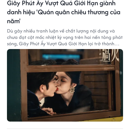
Giây Phút Ấy Vượt Quá Giới Hạn giành
danh hiệu 'Quán quân chiêu thương của
năm'
Dù gây nhiều tranh luận về chất lượng nội dung và
chưa đạt cột mốc nhiệt kỳ vọng trên hai nền tảng phát
sóng, Giây Phút Ấy Vượt Quá Giới Hạn lại trở thành
hiện tượng ở khía cạnh thương mại.