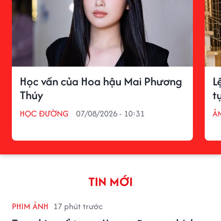
Học vấn của Hoa hậu Mai Phương
L
Thúy
t
HỌC ĐƯỜNG
07/08/2026 - 10:31
Â
TIN MỚI
PHIM ẢNH
17 phút trước