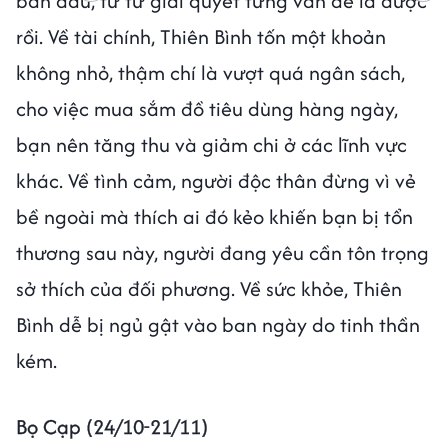
ban đầu, từ từ giải quyết từng vấn đề là được
rồi. Về tài chính, Thiên Bình tốn một khoản
không nhỏ, thậm chí là vượt quá ngân sách,
cho việc mua sắm đồ tiêu dùng hàng ngày,
bạn nên tăng thu và giảm chi ở các lĩnh vực
khác. Về tình cảm, người độc thân đừng vì vẻ
bề ngoài mà thích ai đó kẻo khiến bạn bị tổn
thương sau này, người đang yêu cần tôn trọng
sở thích của đối phương. Về sức khỏe, Thiên
Bình dễ bị ngủ gật vào ban ngày do tinh thần
kém.
Bọ Cạp (24/10-21/11)