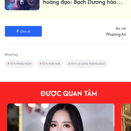
hoàng đạo: Bạch Dương hào
hứng, Xữ Nữ cẩn thận
Bài viết
Chia sẻ
Phương An
#Hashtag
#
TỬ VI HÀNG NGÀY
#
TỬ VI HÔM NAY
#
TỬ VI 12 CUNG HOÀNG ĐẠO
ĐƯỢC QUAN TÂM