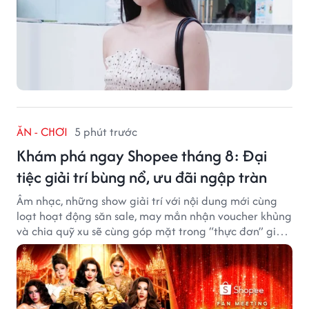
ĂN - CHƠI
5 phút trước
Khám phá ngay Shopee tháng 8: Đại
tiệc giải trí bùng nổ, ưu đãi ngập tràn
Âm nhạc, những show giải trí với nội dung mới cùng
loạt hoạt động săn sale, may mắn nhận voucher khủng
và chia quỹ xu sẽ cùng góp mặt trong “thực đơn” giải
trí cuối tuần trên Shopee, diễn ra liên tiếp vào ngày
7/8 và 8/8.