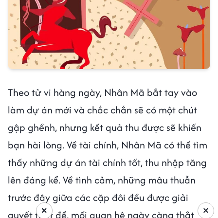
Theo tử vi hàng ngày, Nhân Mã bắt tay vào
làm dự án mới và chắc chắn sẽ có một chút
gập ghềnh, nhưng kết quả thu được sẽ khiến
bạn hài lòng. Về tài chính, Nhân Mã có thể tìm
thấy những dự án tài chính tốt, thu nhập tăng
lên đáng kể. Về tình cảm, những mâu thuẫn
trước đây giữa các cặp đôi đều được giải
×
×
quyết triệt để, mối quan hệ ngày càng thắt