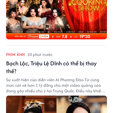
PHIM ẢNH
10 phút trước
Bạch Lộc, Triệu Lệ Dĩnh có thể bị thay
thế?
Sự xuất hiện của diễn viên AI Phương Đào Tử cùng
mức cát xê hơn 1 tỷ đồng cho một video quảng cáo
đang gây nhiều chú ý tại Trung Quốc. Điều này khiến
không ít người đặt câu hỏi liệu những ngôi sao hàng
đầu như Bạch Lộc, Triệu Lệ Dĩnh có thể bị thay thế
trong tương lai.