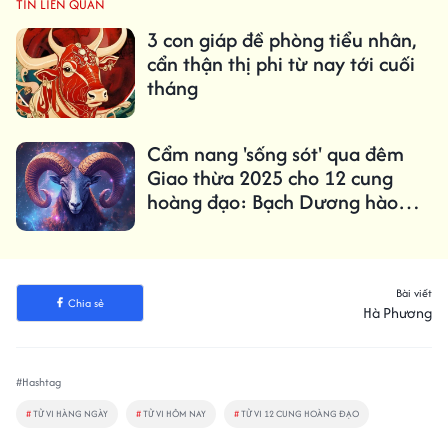
TIN LIÊN QUAN
3 con giáp đề phòng tiểu nhân,
cẩn thận thị phi từ nay tới cuối
tháng
Cẩm nang 'sống sót' qua đêm
Giao thừa 2025 cho 12 cung
hoàng đạo: Bạch Dương hào
hứng, Xữ Nữ cẩn thận
Bài viết
Chia sẻ
Hà Phương
#Hashtag
#
TỬ VI HÀNG NGÀY
#
TỬ VI HÔM NAY
#
TỬ VI 12 CUNG HOÀNG ĐẠO