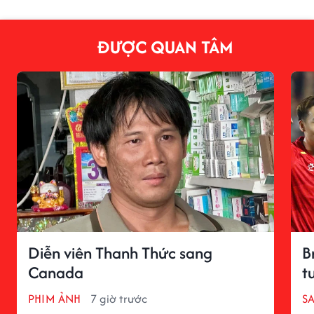
ĐƯỢC QUAN TÂM
Diễn viên Thanh Thức sang
B
Canada
t
PHIM ẢNH
7 giờ trước
S