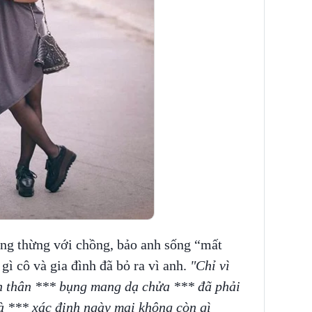
ng thừng với chồng, bảo anh sống “mất
ì cô và gia đình đã bỏ ra vì anh.
"Chỉ vì
ản thân *** bụng mang dạ chửa *** đã phải
là *** xác định ngày mai không còn gì