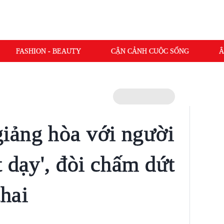
FASHION - BEAUTY
CẬN CẢNH CUỘC SỐNG
Â
iảng hòa với người
 dạy', đòi chấm dứt
hai