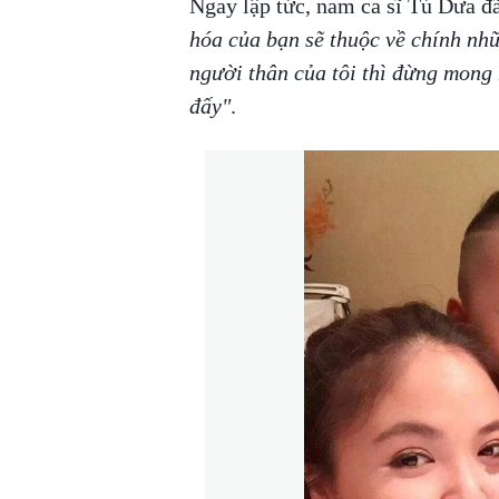
Ngay lập tức, nam ca sĩ Tú Dưa đ
hóa của bạn sẽ thuộc về chính nhữ
người thân của tôi thì đừng mong 
đấy"
.