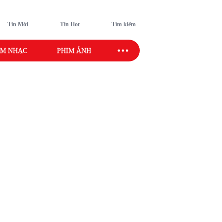
Tin Mới
Tin Hot
Tìm kiếm
M NHẠC
PHIM ẢNH
SAO SPORT