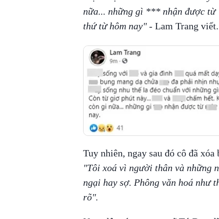
nữa... những gì *** nhận được từ
thứ từ hôm nay"
- Lam Trang viết.
Tuy nhiên, ngay sau đó cô đã xóa b
"Tôi xoá vì người thân và những n
ngại hay sợ. Phông văn hoá như th
rõ".