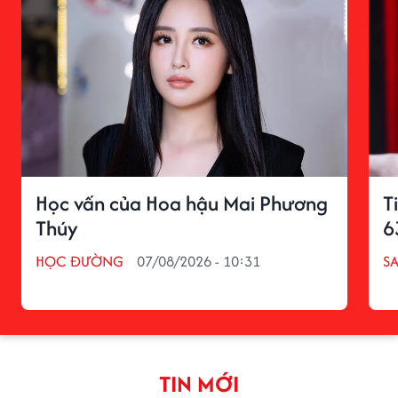
Học vấn của Hoa hậu Mai Phương
T
Thúy
6
HỌC ĐƯỜNG
07/08/2026 - 10:31
S
TIN MỚI