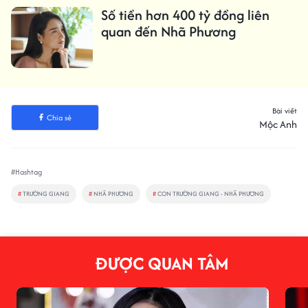
Số tiền hơn 400 tỷ đồng liên
quan đến Nhã Phương
Bài viết
Chia sẻ
Mộc Anh
#Hashtag
#
TRƯỜNG GIANG
#
NHÃ PHƯƠNG
#
CON TRƯỜNG GIANG - NHÃ PHƯƠNG
ĐƯỢC QUAN TÂM