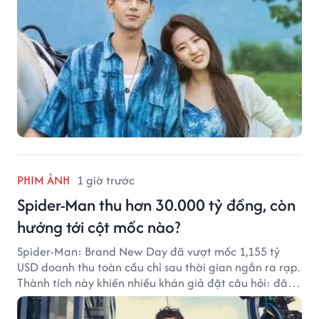
PHIM ẢNH
1 giờ trước
Spider-Man thu hơn 30.000 tỷ đồng, còn
hướng tới cột mốc nào?
Spider-Man: Brand New Day đã vượt mốc 1,155 tỷ
USD doanh thu toàn cầu chỉ sau thời gian ngắn ra rạp.
Thành tích này khiến nhiều khán giả đặt câu hỏi: đâu
sẽ là cột mốc tiếp theo của Người Nhện?