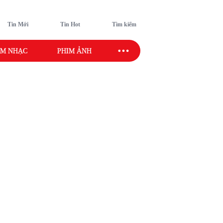
Tin Mới
Tin Hot
Tìm kiếm
M NHẠC
PHIM ẢNH
SAO SPORT