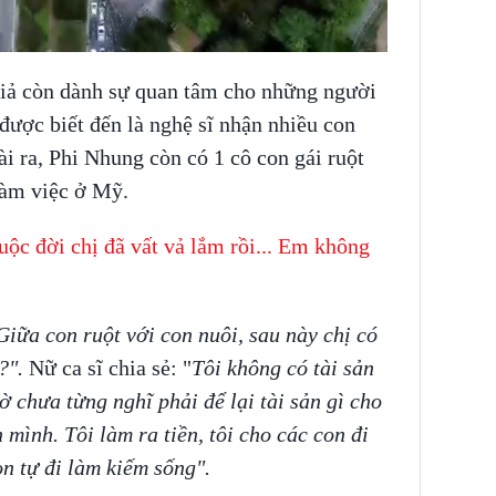
 giả còn dành sự quan tâm cho những người
được biết đến là nghệ sĩ nhận nhiều con
ài ra, Phi Nhung còn có 1 cô con gái ruột
 làm việc ở Mỹ.
uộc đời chị đã vất vả lắm rồi... Em không
Giữa con ruột với con nuôi, sau này chị có
g?".
Nữ ca sĩ chia sẻ:
"
Tôi không có tài sản
iờ chưa
từng nghĩ phải để lại tài sản gì cho
n mình. Tôi làm ra tiền, tôi cho các con đi
on tự đi làm kiếm sống".