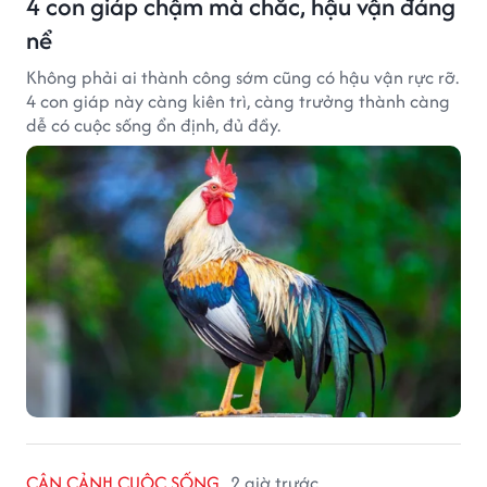
4 con giáp chậm mà chắc, hậu vận đáng
nể
Không phải ai thành công sớm cũng có hậu vận rực rỡ.
4 con giáp này càng kiên trì, càng trưởng thành càng
dễ có cuộc sống ổn định, đủ đầy.
CẬN CẢNH CUỘC SỐNG
2 giờ trước