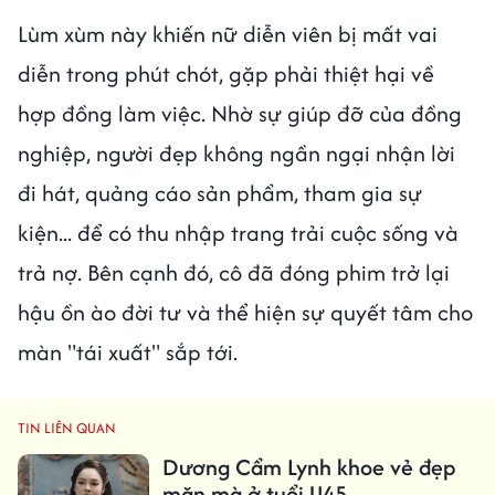
Lùm xùm này khiến nữ diễn viên bị mất vai
diễn trong phút chót, gặp phải thiệt hại về
hợp đồng làm việc. Nhờ sự giúp đỡ của đồng
nghiệp, người đẹp không ngần ngại nhận lời
đi hát, quảng cáo sản phẩm, tham gia sự
kiện... để có thu nhập trang trải cuộc sống và
trả nợ. Bên cạnh đó, cô đã đóng phim trở lại
hậu ồn ào đời tư và thể hiện sự quyết tâm cho
màn "tái xuất" sắp tới.
TIN LIÊN QUAN
Dương Cẩm Lynh khoe vẻ đẹp
mặn mà ở tuổi U45