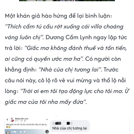
Một khán giả hào hứng để lại bình luận:
"Thích cẩm tú cầu rớt xuống cái villa choáng
váng luôn chị".
Dương Cẩm Lynh ngay lập tức
trả lời:
"Giấc mơ không đánh thuế và tốn tiền,
ai cũng có quyền ước mơ ha".
Có người còn
khẳng định:
"Nhà của chị tương lai"
. Trước
câu nói này, cô lộ rõ vẻ vui mừng và thổ lộ nỗi
lòng:
"Trời ơi em tôi tạo động lực cho tôi mơ. Ừ
giấc mơ của tôi nha mấy đứa"
.