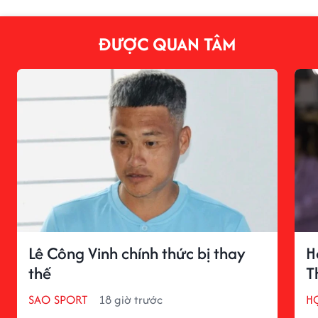
ĐƯỢC QUAN TÂM
Lê Công Vinh chính thức bị thay
H
thế
T
SAO SPORT
18 giờ trước
H