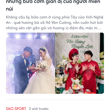
những bữa cơm giản dị của người miền
núi
Không cầu kỳ, bữa cơm ở vùng phía Tây của tỉnh Nghệ
An - quê hương bà xã Hồ Văn Cường, vẫn cuốn hút bởi
những sản vật gần gũi và hương vị đậm đà, mộc mạc
của núi rừng.
SAO SPORT
3 giờ trước