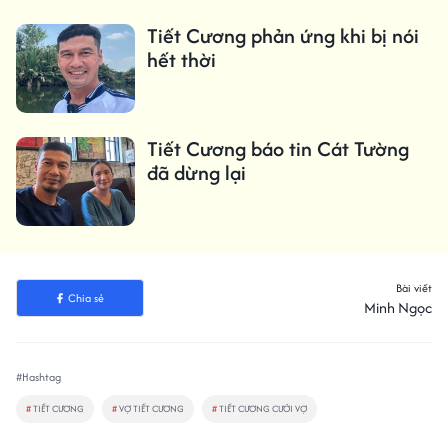
Tiết Cương phản ứng khi bị nói
hết thời
Tiết Cương báo tin Cát Tường
đã dừng lại
Bài viết
Chia sẻ
Minh Ngọc
#Hashtag
#
TIẾT CƯƠNG
#
VỢ TIẾT CƯƠNG
#
TIẾT CƯƠNG CƯỚI VỢ