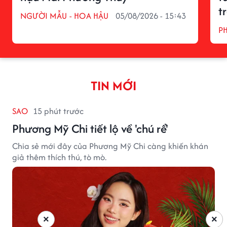
t
NGƯỜI MẪU - HOA HẬU
05/08/2026 - 15:43
P
TIN MỚI
SAO
15 phút trước
Phương Mỹ Chi tiết lộ về 'chú rể'
Chia sẻ mới đây của Phương Mỹ Chi càng khiến khán
giả thêm thích thú, tò mò.
×
×