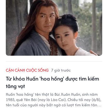
CẬN CẢNH CUỘC SỐNG
7 giờ trước
Từ khóa Huấn 'hoa hồng' được tìm kiếm
tăng vọt
Huấn 'hoa hồng' tên thật là Bùi Xuân Huấn, sinh năm
1985, quê Yên Bái (nay là Lào Cai). Chiều tối nay (6/8),
tên tuổi của người này bất ngờ có lượt tìm kiếm tăng