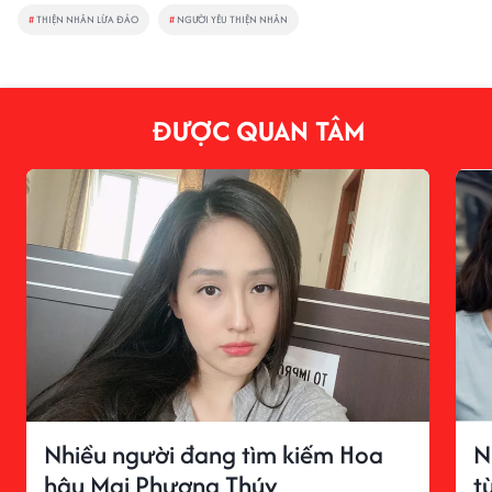
#
THIỆN NHÂN LỪA ĐẢO
#
NGƯỜI YÊU THIỆN NHÂN
ĐƯỢC QUAN TÂM
Nhiều người đang tìm kiếm Hoa
N
hậu Mai Phương Thúy
t