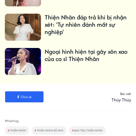
Thiện Nhân đáp trả khi bị nhận
xét: 'Tự nhiên đánh mất sự
nghiệp'
Ngoại hình hiện tại gây xôn xao
của ca sĩ Thiện Nhân
Bài viết
Chia sẻ
Thúy Thúy
#Hashtag
#
THIỆN NHÂN
#
THIỆN NHÂN BỎ NHÀ
#
BẠN TRAI THIỆN NHÂN