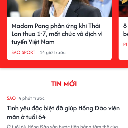
Madam Pang phản ứng khi Thái
8
Lan thua 1-7, mất chức vô địch vì
b
tuyển Việt Nam
P
SAO SPORT
14 giờ trước
TIN MỚI
SAO
4 phút trước
Tình yêu đặc biệt đã giúp Hồng Đào viên
mãn ở tuổi 64
Ở tuổi 64, Hồng Đào vẫn bước tiếp bằng tâm thế của