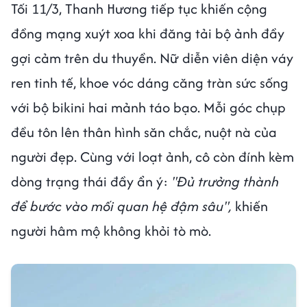
Tối 11/3, Thanh Hương tiếp tục khiến cộng
đồng mạng xuýt xoa khi đăng tải bộ ảnh đầy
gợi cảm trên du thuyền. Nữ diễn viên diện váy
ren tinh tế, khoe vóc dáng căng tràn sức sống
với bộ bikini hai mảnh táo bạo. Mỗi góc chụp
đều tôn lên thân hình săn chắc, nuột nà của
người đẹp. Cùng với loạt ảnh, cô còn đính kèm
dòng trạng thái đầy ẩn ý:
"Đủ trưởng thành
để bước vào mối quan hệ đậm sâu",
khiến
người hâm mộ không khỏi tò mò.