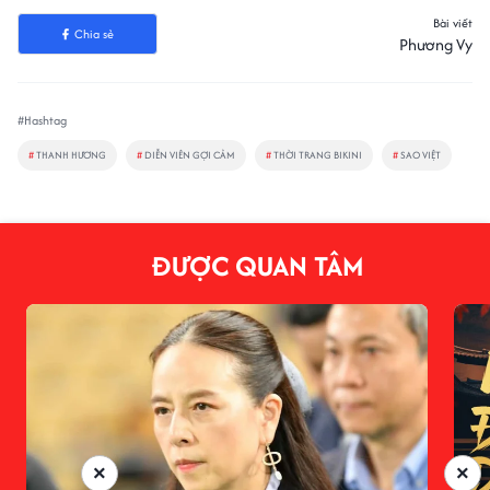
Bài viết
Chia sẻ
Phương Vy
#Hashtag
#
THANH HƯƠNG
#
DIỄN VIÊN GỢI CẢM
#
THỜI TRANG BIKINI
#
SAO VIỆT
ĐƯỢC QUAN TÂM
×
×