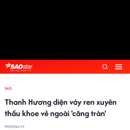
SAO
Thanh Hương diện váy ren xuyên
thấu khoe vẻ ngoài 'căng tràn'
PHƯƠNG VY