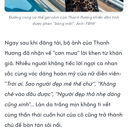
Đường cong cơ thể gợi cảm của Thanh Hương khiến dân tình
được phen "bỏng mắt". Ảnh: FBNV
Ngay sau khi đăng tải, bộ ảnh của Thanh
Hương đã nhận về "cơn mưa" lời khen từ khán
giả. Nhiều người không tiếc lời ngợi ca nhan
sắc cùng vóc dáng hoàn mỹ của nữ diễn viên:
"
Trời ơi. Sao người đẹp mê thế chứ", "Không
chê vào đâu được", "Người đẹp thả nhẹ dáng
cũng xinh"...
Làn da trắng mịn không tì vết
cùng thần thái cuốn hút của cô cũng trở thành
chủ đề bàn tán sôi nổi.