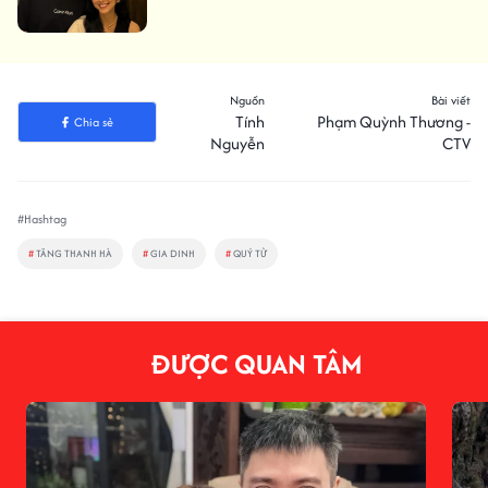
Nguồn
Bài viết
Tính
Phạm Quỳnh Thương -
Chia sẻ
Nguyễn
CTV
#Hashtag
#
TĂNG THANH HÀ
#
GIA DINH
#
QUÝ TỬ
ĐƯỢC QUAN TÂM