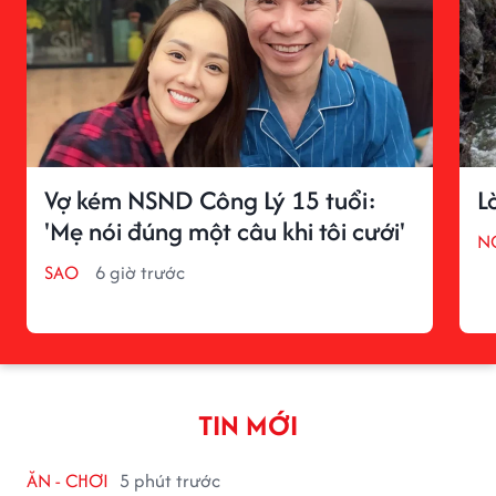
Vợ kém NSND Công Lý 15 tuổi:
L
'Mẹ nói đúng một câu khi tôi cưới'
N
SAO
6 giờ trước
TIN MỚI
ĂN - CHƠI
5 phút trước