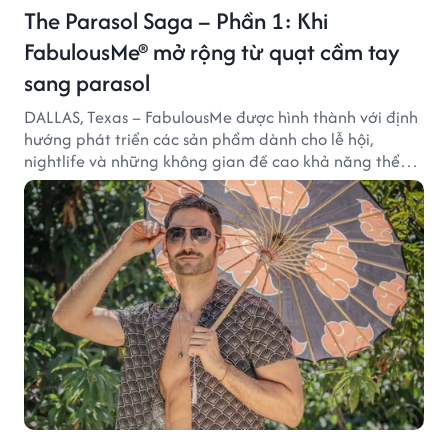
The Parasol Saga – Phần 1: Khi
FabulousMe® mở rộng từ quạt cầm tay
sang parasol
DALLAS, Texas – FabulousMe được hình thành với định
hướng phát triển các sản phẩm dành cho lễ hội,
nightlife và những không gian đề cao khả năng thể
hiện bản thân. Trong quá trình xây dựng thương hiệu,
quạt cầm tay trở thành dòng sản phẩm tạo được
thành công ban đầu, giúp FabulousMe từng bước mở
rộng mức độ hiện diện trên thị trường.