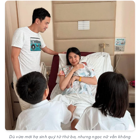
Dù vừa mới hạ sinh quý tử thứ ba, nhưng ngọc nữ vẫn không