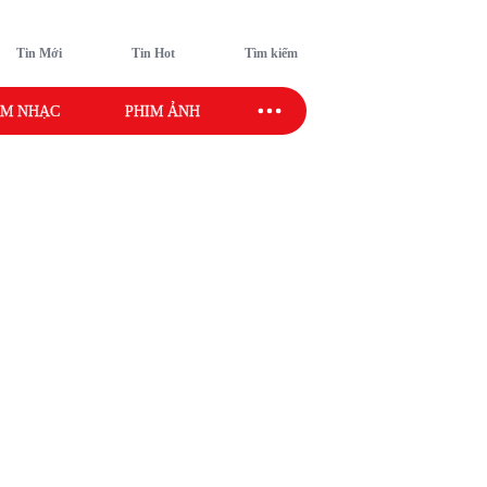
Tin Mới
Tin Hot
Tìm kiếm
M NHẠC
PHIM ẢNH
SAO SPORT