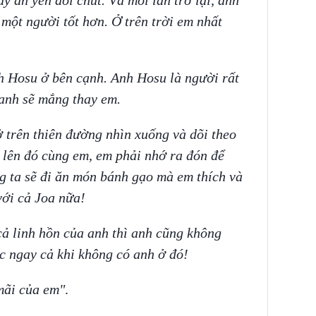
ấy an yên đôi chút. Và mỗi lần trở lại, anh
 một người tốt hơn. Ở trên trời em nhất
nh Hosu ở bên cạnh. Anh Hosu là người rất
 anh sẽ mắng thay em.
 trên thiên đường nhìn xuống và dõi theo
 lên đó cùng em, em phải nhớ ra đón để
g ta sẽ đi ăn món bánh gạo mà em thích và
với cả Joa nữa!
cả linh hồn của anh thì anh cũng không
c ngay cả khi không có anh ở đó!
ãi của em"
.