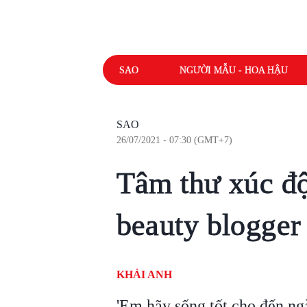
SAO
NGƯỜI MẪU - HOA HẬU
SAO
26/07/2021 - 07:30 (GMT+7)
Tâm thư xúc độ
beauty blogger 
KHẢI ANH
'Em hãy sống tốt cho đến ng