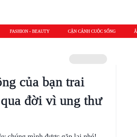
FASHION - BEAUTY
CẬN CẢNH CUỘC SỐNG
Â
ng của bạn trai
qua đời vì ung thư
ày chúng mình được gặp lại nhé!