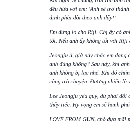
Khi nghĩ về chúng, trái tim anh th
đều hứa với em: 'Anh sẽ trở thành
định phải dõi theo anh đấy!'
Em đừng lo cho Riji. Chị ấy có a
tốt. Nếu anh ấy không tốt với Riji
Jeongju à, giờ này chắc em đang ở
anh đúng không? Sau này, khi anh
anh không bị lạc nhé. Khi đó chún
cùng trò chuyện. Đương nhiên là 
Lee Jeongju yêu quý, dù phải đổi 
thấy tiếc. Hy vọng em sẽ hạnh phú
LOVE FROM GUN, chỗ dựa mãi m