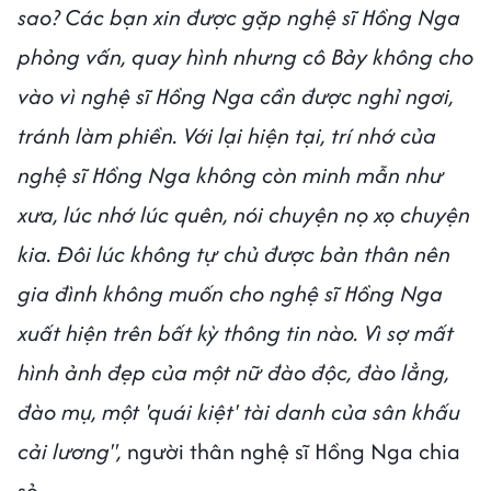
sao? Các bạn xin được gặp nghệ sĩ Hồng Nga
phỏng vấn, quay hình nhưng cô Bảy không cho
vào vì nghệ sĩ Hồng Nga cần được nghỉ ngơi,
tránh làm phiền. Với lại hiện tại, trí nhớ của
nghệ sĩ Hồng Nga không còn minh mẫn như
xưa, lúc nhớ lúc quên, nói chuyện nọ xọ chuyện
kia. Đôi lúc không tự chủ được bản thân nên
gia đình không muốn cho nghệ sĩ Hồng Nga
xuất hiện trên bất kỳ thông tin nào. Vì sợ mất
hình ảnh đẹp của một nữ đào độc, đào lẳng,
đào mụ, một 'quái kiệt' tài danh của sân khấu
cải lương",
người thân nghệ sĩ Hồng Nga chia
sẻ.