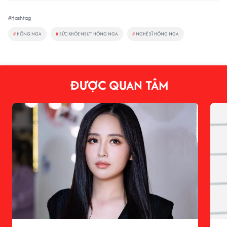
#Hashtag
#
HỒNG NGA
#
SỨC KHỎE NSƯT HỒNG NGA
#
NGHỆ SĨ HỒNG NGA
ĐƯỢC QUAN TÂM