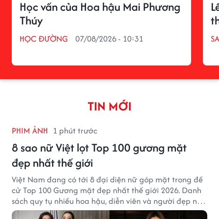
Học vấn của Hoa hậu Mai Phương
L
Thúy
t
HỌC ĐƯỜNG
07/08/2026 - 10:31
S
TIN MỚI
PHIM ẢNH
1 phút trước
8 sao nữ Việt lọt Top 100 gương mặt
đẹp nhất thế giới
Việt Nam đang có tới 8 đại diện nữ góp mặt trong đề
cử Top 100 Gương mặt đẹp nhất thế giới 2026. Danh
sách quy tụ nhiều hoa hậu, diễn viên và người đẹp nổi
tiếng của showbiz Việt.