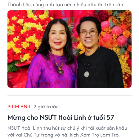
Thành Lộc, cùng anh tạo nên nhiều dấu ấn trên sân
khấu.
PHIM ẢNH
2 giờ trước
Mừng cho NSƯT Hoài Linh ở tuổi 57
NSƯT Hoài Linh thu hút sự chú ý khi tái xuất sân khấu
với vai Chú Tư trong vở hài kịch Xóm Trọ Làm Trò.