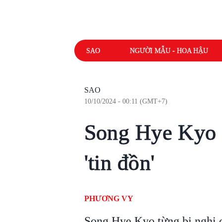
SAO
NGƯỜI MẪU - HOA HẬU
SAO
10/10/2024 - 00:11 (GMT+7)
Song Hye Kyo x
'tin đồn'
PHƯƠNG VY
Song Hye Kyo từng bị nghi ch