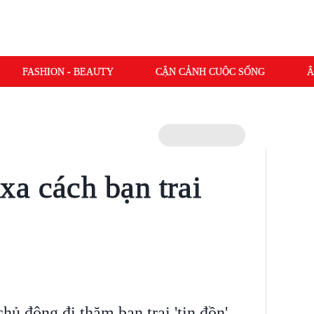
FASHION - BEAUTY
CẬN CẢNH CUỘC SỐNG
Â
a cách bạn trai
ủ động đi thăm bạn trai 'tin đồn'