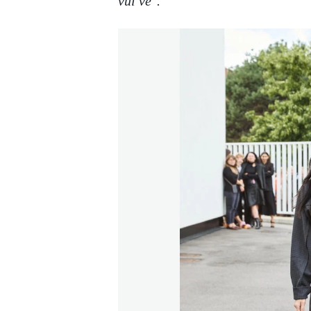
vui vẻ".