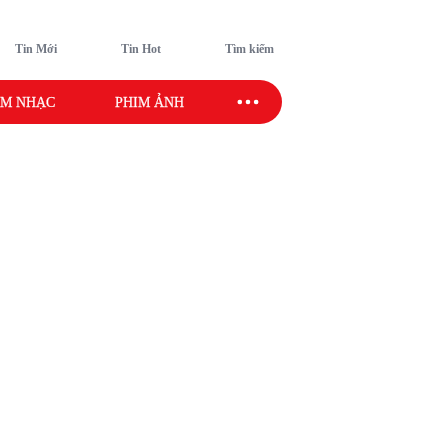
Tin Mới
Tin Hot
Tìm kiếm
M NHẠC
PHIM ẢNH
SAO SPORT