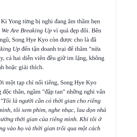
 Ki Yong từng bị nghi đang âm thầm hẹn
 We Are Breaking Up
vì quá đẹp đôi. Bên
 ngũ, Song Hye Kyo còn được cho là đã
aking Up
đến tận doanh trại để thăm "nửa
y, cả hai diễn viên đều giữ im lặng, không
h hoặc giải thích.
ới một tạp chí nổi tiếng, Song Hye Kyo
g độc thân, ngầm "đập tan" những nghi vấn
:
"Tôi là người cần có thời gian cho riêng
mình, tôi xem phim, nghe nhạc, lau dọn nhà
hưởng thời gian của riêng mình. Khi tôi ở
ng vào họ và thời gian trôi qua một cách