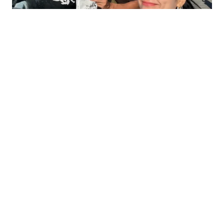
PHIM ẢNH
2 giờ trước
Avengers: Endgame chính thức trở lại
Việt Nam
Bom tấn từng lập kỷ lục phòng vé Việt Nam sẽ tái xuất
màn ảnh rộng từ ngày 25/9/2026 với phiên bản đặc
biệt.