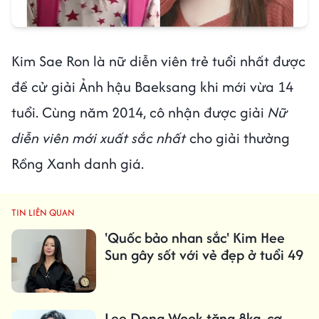
Kim Sae Ron là nữ diễn viên trẻ tuổi nhất được
đề cử giải Ảnh hậu Baeksang khi mới vừa 14
tuổi. Cùng năm 2014, cô nhận được giải
Nữ
diễn viên mới xuất sắc nhất
cho giải thưởng
Rồng Xanh danh giá.
TIN LIÊN QUAN
'Quốc bảo nhan sắc' Kim Hee
Sun gây sốt với vẻ đẹp ở tuổi 49
Lee Dong Wook tăng 8kg, cơ