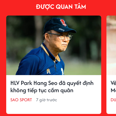
ĐƯỢC QUAN TÂM
HLV Park Hang Seo đã quyết định
Vẻ
không tiếp tục cầm quân
M
SAO SPORT
7 giờ trước
DU