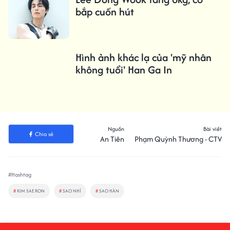
bắp cuốn hút
Hình ảnh khác lạ của 'mỹ nhân
không tuổi' Han Ga In
Nguồn
Bài viết
Chia sẻ
An Tiên
Phạm Quỳnh Thương - CTV
#Hashtag
#
KIM SAE RON
#
SAO NHÍ
#
SAO HÀN