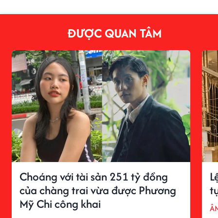
ĐƯỢC QUAN TÂM
Choáng với tài sản 251 tỷ đồng
L
của chàng trai vừa được Phương
t
Mỹ Chi công khai
Â