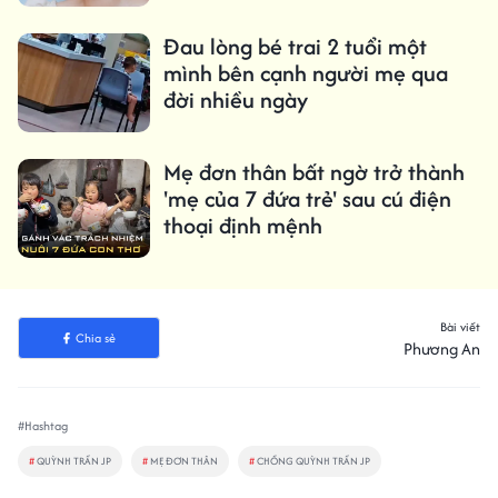
Đau lòng bé trai 2 tuổi một
mình bên cạnh người mẹ qua
đời nhiều ngày
Mẹ đơn thân bất ngờ trở thành
'mẹ của 7 đứa trẻ' sau cú điện
thoại định mệnh
Bài viết
Chia sẻ
Phương An
#Hashtag
#
QUỲNH TRẦN JP
#
MẸ ĐƠN THÂN
#
CHỒNG QUỲNH TRẦN JP