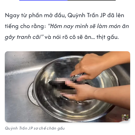
Ngay từ phần mở đầu, Quỳnh Trần JP đã lên
tiếng cho rằng:
"Hôm nay mình sẽ làm món ăn
gây tranh cãi"
và nói rõ cô sẽ ăn... thịt gấu.
Quỳnh Trần JP sơ chế chân gấu