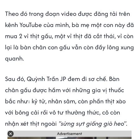
Theo đó trong đoạn video được đăng tải trên
kênh YouTube của mình, bà mẹ một con này đã
mua 2 vỉ thịt gấu, một vỉ thịt đã cắt thái, vỉ còn
lại là bàn chân con gấu vẫn còn đầy lông xung
quanh.
Sau đó, Quỳnh Trần JP đem đi sơ chế. Bàn
chân gấu được hầm với những gia vị thuốc
bắc như: kỷ tử, nhân sâm, còn phần thịt xào
với bông cải rồi vô tư thưởng thức, cô còn
nhận xét thịt ngoài
"sừng sựt giống giò heo"
.
Advertisement