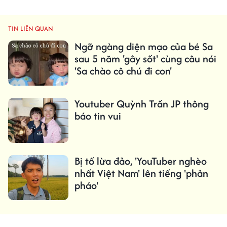
TIN LIÊN QUAN
Ngỡ ngàng diện mạo của bé Sa
sau 5 năm 'gây sốt' cùng câu nói
'Sa chào cô chú đi con'
Youtuber Quỳnh Trần JP thông
báo tin vui
Bị tố lừa đảo, 'YouTuber nghèo
nhất Việt Nam' lên tiếng 'phản
pháo'