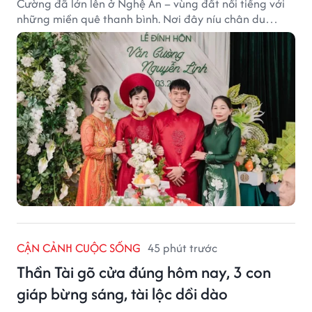
Cường đã lớn lên ở Nghệ An – vùng đất nổi tiếng với
những miền quê thanh bình. Nơi đây níu chân du
khách bằng cánh đồng xanh, làng quê yên ả và nhịp
sống chậm đầy bình yên.
CẬN CẢNH CUỘC SỐNG
45 phút trước
Thần Tài gõ cửa đúng hôm nay, 3 con
giáp bừng sáng, tài lộc dồi dào