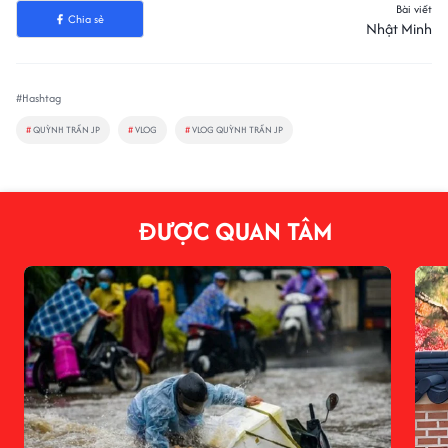
Bài viết
Chia sẻ
Nhật Minh
#Hashtag
#
QUỲNH TRẦN JP
#
VLOG
#
VLOG QUỲNH TRẦN JP
ĐƯỢC QUAN TÂM