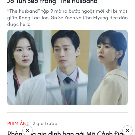
Jo Yun Seo trong 'The Husband'
“The Husband” tập 9 mở ra bước ngoặt mới khi bí mật
giữa Kang Tae Joo, Go Se Yoon và Cha Myung Hee dần
được hé lộ.
PHIM ẢNH
2 giờ trước
×
×
Phản ứng gia đình bạn gái Mã Cảnh Đào