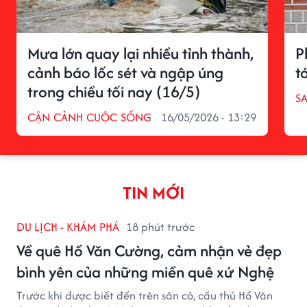
Mưa lớn quay lại nhiều tỉnh thành,
P
cảnh báo lốc sét và ngập úng
tớ
trong chiều tối nay (16/5)
S
CẬN CẢNH CUỘC SỐNG
16/05/2026 - 13:29
TIN MỚI
DU LỊCH - KHÁM PHÁ
18 phút trước
Về quê Hồ Văn Cường, cảm nhận vẻ đẹp
bình yên của những miền quê xứ Nghệ
Trước khi được biết đến trên sân cỏ, cầu thủ Hồ Văn