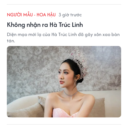
NGƯỜI MẪU - HOA HẬU
3 giờ trước
Không nhận ra Hà Trúc Linh
Diện mạo mới lạ của Hà Trúc Linh đã gây xôn xao bàn
tán.