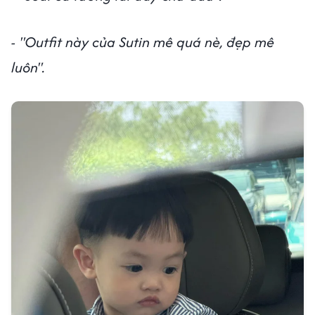
- "Outfit này của Sutin mê quá nè, đẹp mê
luôn".