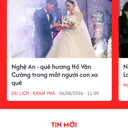
Nghệ An - quê hương Hồ Văn
N
Cường trong mắt người con xa
L
quê
P
DU LỊCH - KHÁM PHÁ
06/08/2026 - 11:09
TIN MỚI