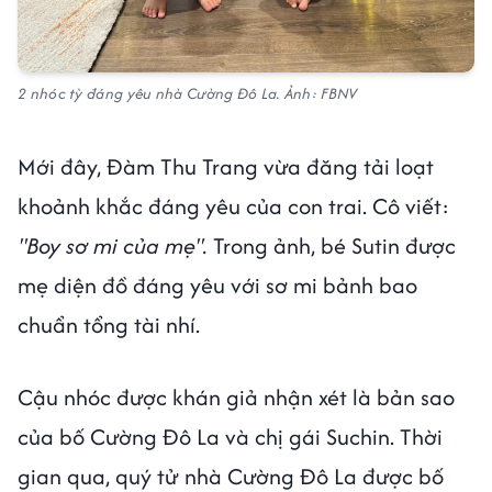
2 nhóc tỳ đáng yêu nhà Cường Đô La. Ảnh: FBNV
Mới đây, Đàm Thu Trang vừa đăng tải loạt
khoảnh khắc đáng yêu của con trai. Cô viết:
"Boy sơ mi của mẹ".
Trong ảnh, bé Sutin được
mẹ diện đồ đáng yêu với sơ mi bảnh bao
chuẩn tổng tài nhí.
Cậu nhóc được khán giả nhận xét là bản sao
của bố Cường Đô La và chị gái Suchin. Thời
gian qua, quý tử nhà Cường Đô La được bố