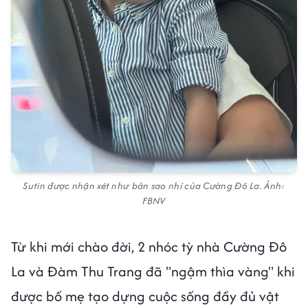
Sutin được nhận xét như bản sao nhí của Cường Đô La. Ảnh:
FBNV
Từ khi mới chào đời, 2 nhóc tỳ nhà Cường Đô
La và Đàm Thu Trang đã "ngậm thìa vàng" khi
được bố mẹ tạo dựng cuộc sống đầy đủ vật