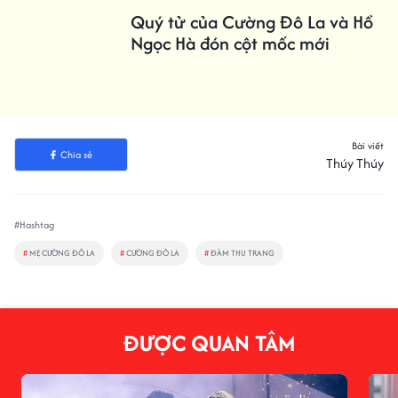
Quý tử của Cường Đô La và Hồ
Ngọc Hà đón cột mốc mới
Bài viết
Chia sẻ
Thúy Thúy
#Hashtag
#
MẸ CƯỜNG ĐÔ LA
#
CƯỜNG ĐÔ LA
#
ĐÀM THU TRANG
ĐƯỢC QUAN TÂM