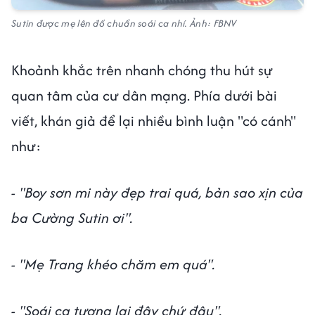
Sutin được mẹ lên đồ chuẩn soái ca nhí. Ảnh: FBNV
Khoảnh khắc trên nhanh chóng thu hút sự
quan tâm của cư dân mạng. Phía dưới bài
viết, khán giả để lại nhiều bình luận "có cánh"
như:
- "Boy sơn mi này đẹp trai quá, bản sao xịn của
ba Cường Sutin ơi".
- "Mẹ Trang khéo chăm em quá".
- "Soái ca tương lai đây chứ đâu".