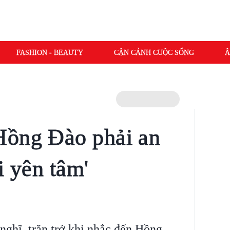
FASHION - BEAUTY
CẬN CẢNH CUỘC SỐNG
Â
Hồng Đào phải an
i yên tâm'
nghĩ, trăn trở khi nhắc đến Hồng