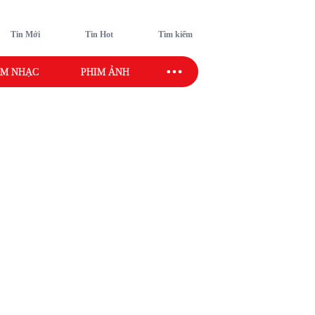
Tin Mới
Tin Hot
Tìm kiếm
M NHẠC
PHIM ẢNH
SAO SPORT