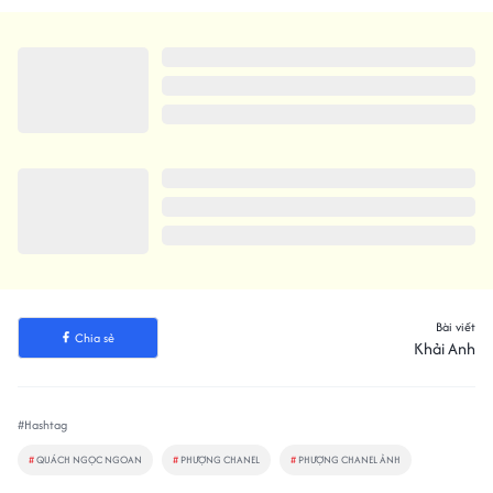
Bài viết
Chia sẻ
Khải Anh
#Hashtag
#
QUÁCH NGỌC NGOAN
#
PHƯỢNG CHANEL
#
PHƯỢNG CHANEL ẢNH