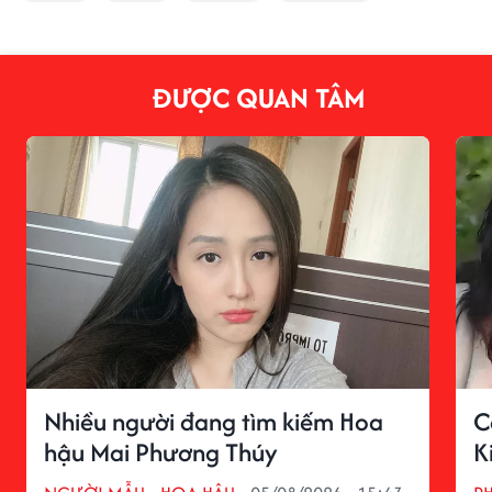
ĐƯỢC QUAN TÂM
Nhiều người đang tìm kiếm Hoa
C
hậu Mai Phương Thúy
K