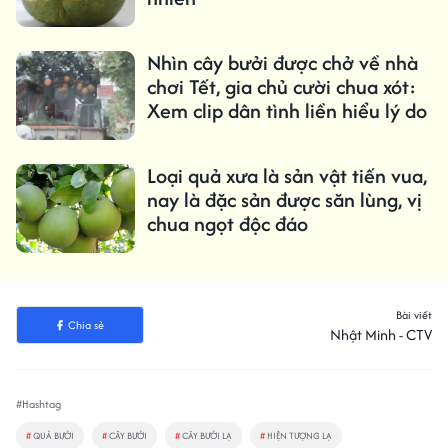
Nhìn cây bưởi được chở về nhà
chơi Tết, gia chủ cười chua xót:
Xem clip dân tình liền hiểu lý do
Loại quả xưa là sản vật tiến vua,
nay là đặc sản được săn lùng, vị
chua ngọt độc đáo
Bài viết
Chia sẻ
Nhật Minh - CTV
#Hashtag
#
QUẢ BƯỞI
#
CÂY BƯỞI
#
CÂY BƯỞI LẠ
#
HIỆN TƯỢNG LẠ