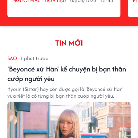
NGƯỜI MẪU - HOA HẬU
05/08/2026 - 15:43
P
TIN MỚI
SAO
1 phút trước
'Beyoncé xứ Hàn' kể chuyện bị bạn thân
cướp người yêu
Hyorin (Sistar) hay còn được gọi là 'Beyoncé xứ Hàn'
vừa tiết lộ cô từng bị bạn thân cướp người yêu.