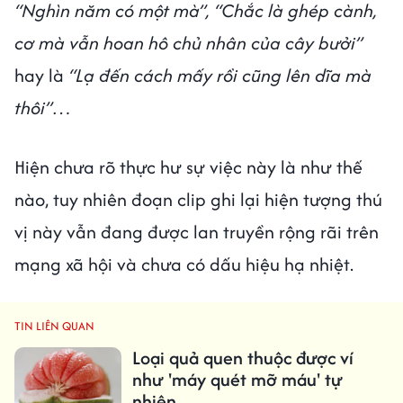
“Nghìn năm có một mà”, “Chắc là ghép cành,
cơ mà vẫn hoan hô chủ nhân của cây bưởi”
hay là
“Lạ đến cách mấy rồi cũng lên dĩa mà
thôi”…
Hiện chưa rõ thực hư sự việc này là như thế
nào, tuy nhiên đoạn clip ghi lại hiện tượng thú
vị này vẫn đang được lan truyền rộng rãi trên
mạng xã hội và chưa có dấu hiệu hạ nhiệt.
TIN LIÊN QUAN
Loại quả quen thuộc được ví
như 'máy quét mỡ máu' tự
nhiên