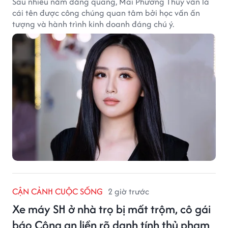
Sau nhiều năm đăng quang, Mai Phương Thúy vẫn là
cái tên được công chúng quan tâm bởi học vấn ấn
tượng và hành trình kinh doanh đáng chú ý.
CẬN CẢNH CUỘC SỐNG
2 giờ trước
Xe máy SH ở nhà trọ bị mất trộm, cô gái
báo Công an liền rõ danh tính thủ phạm