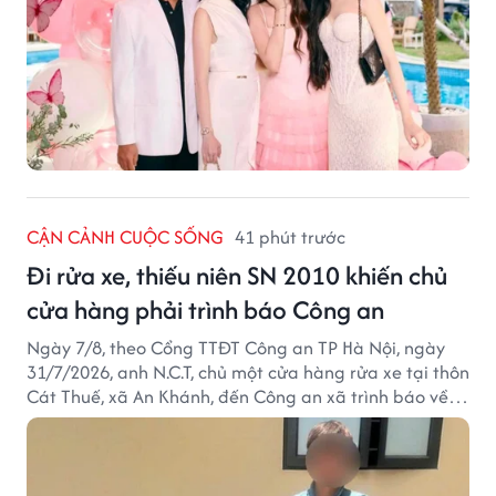
CẬN CẢNH CUỘC SỐNG
41 phút trước
Đi rửa xe, thiếu niên SN 2010 khiến chủ
cửa hàng phải trình báo Công an
Ngày 7/8, theo Cổng TTĐT Công an TP Hà Nội, ngày
31/7/2026, anh N.C.T, chủ một cửa hàng rửa xe tại thôn
Cát Thuế, xã An Khánh, đến Công an xã trình báo về
việc bị mất trộm chiếc xe máy Honda Wave. Trong cốp
xe còn có nhiều giấy tờ cá nhân và khoảng 1,2 triệu
đồng tiền mặt.