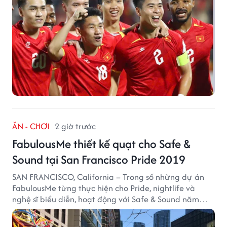
ĂN - CHƠI
2 giờ trước
FabulousMe thiết kế quạt cho Safe &
Sound tại San Francisco Pride 2019
SAN FRANCISCO, California – Trong số những dự án
FabulousMe từng thực hiện cho Pride, nightlife và
nghệ sĩ biểu diễn, hoạt động với Safe & Sound năm
2019 mang một bối cảnh khác biệt. Safe & Sound là tổ
chức phi lợi nhuận tại San Francisco hoạt động trong