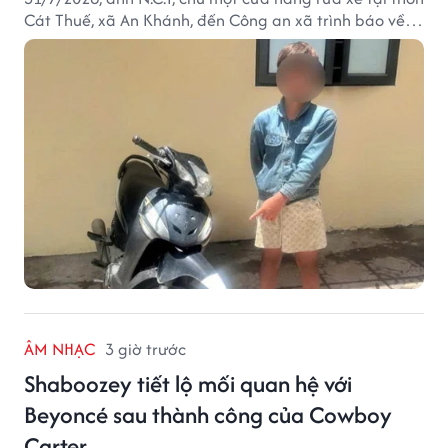
Cát Thuế, xã An Khánh, đến Công an xã trình báo về
việc bị mất trộm chiếc xe máy Honda Wave. Trong cốp
xe còn có nhiều giấy tờ cá nhân và khoảng 1,2 triệu
đồng tiền mặt.
ÂM NHẠC
3 giờ trước
Shaboozey tiết lộ mối quan hệ với
Beyoncé sau thành công của Cowboy
Carter