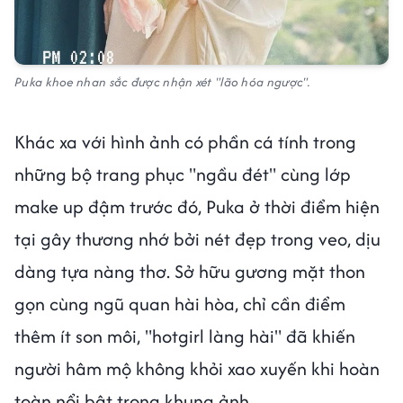
Puka khoe nhan sắc được nhận xét "lão hóa ngược".
Khác xa với hình ảnh có phần cá tính trong
những bộ trang phục "ngầu đét" cùng lớp
make up đậm trước đó, Puka
ở thời điểm hiện
tại gây thương nhớ bởi nét đẹp trong veo, dịu
dàng tựa nàng thơ. Sở hữu gương mặt thon
gọn cùng ngũ quan hài hòa, chỉ cần điểm
thêm ít son môi, "hotgirl làng hài" đã khiến
người hâm mộ không khỏi xao xuyến khi hoàn
toàn nổi bật trong khung ảnh.