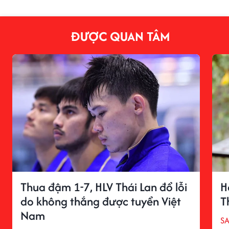
ĐƯỢC QUAN TÂM
Thua đậm 1-7, HLV Thái Lan đổ lỗi
H
do không thắng được tuyển Việt
T
Nam
S