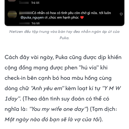
Netizen đều tập trung vào bàn tay đeo nhẫn ngón áp út của
Puka.
Cách đây vài ngày, Puka cũng được dịp khiến
cộng đồng mạng được phen "hú vía" khi
check-in bên cạnh bó hoa màu hồng cùng
dòng chữ
"Anh yêu em"
kèm loạt kí tự
"Y M W
1day"
. (Theo dân tình suy đoán có thể có
nghĩa là:
"You my wife one day"
) (Tạm dịch:
Một ngày nào đó bạn sẽ là vợ của tôi
).