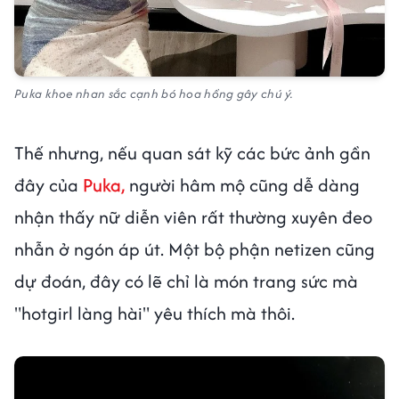
Puka khoe nhan sắc cạnh bó hoa hồng gây chú ý.
Thế nhưng, nếu quan sát kỹ các bức ảnh gần
đây của
Puka,
người hâm mộ cũng dễ dàng
nhận thấy nữ diễn viên rất thường xuyên đeo
nhẫn ở ngón áp út. Một bộ phận netizen cũng
dự đoán, đây có lẽ chỉ là món trang sức mà
"hotgirl làng hài" yêu thích mà thôi.