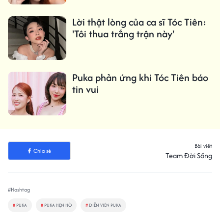
Lời thật lòng của ca sĩ Tóc Tiên:
'Tôi thua trắng trận này'
Puka phản ứng khi Tóc Tiên báo
tin vui
Bài viết
Chia sẻ
Team Đời Sống
#Hashtag
#
PUKA
#
PUKA HẸN HÒ
#
DIỄN VIÊN PUKA