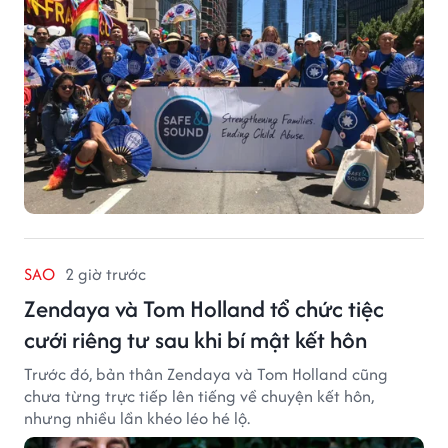
lĩnh vực phòng ngừa bạo hành trẻ em, hỗ trợ gia đình
và xây dựng môi trường an toàn cho trẻ em.
SAO
2 giờ trước
Zendaya và Tom Holland tổ chức tiệc
cưới riêng tư sau khi bí mật kết hôn
Trước đó, bản thân Zendaya và Tom Holland cũng
chưa từng trực tiếp lên tiếng về chuyện kết hôn,
nhưng nhiều lần khéo léo hé lộ.