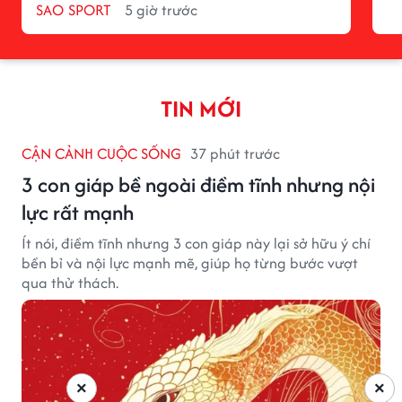
SAO SPORT
5 giờ trước
TIN MỚI
CẬN CẢNH CUỘC SỐNG
37 phút trước
3 con giáp bề ngoài điềm tĩnh nhưng nội
lực rất mạnh
Ít nói, điềm tĩnh nhưng 3 con giáp này lại sở hữu ý chí
bền bỉ và nội lực mạnh mẽ, giúp họ từng bước vượt
qua thử thách.
×
×