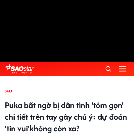
SAO
Puka bất ngờ bị dân tình 'tóm gọn'
chi tiết trên tay gây chú ý: dự đoán
'tin vui'không còn xa?