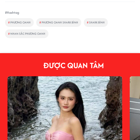
#Hashtag
#
PHƯƠNG OANH
#
PHƯƠNG OANH SHARK BÌNH
#
SHARK BÌNH
#
NHAN SẮC PHƯƠNG OANH
ĐƯỢC QUAN TÂM