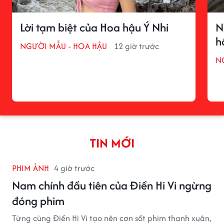
Lời tạm biệt của Hoa hậu Ý Nhi
N
h
NGƯỜI MẪU - HOA HẬU
12 giờ trước
N
TIN MỚI
PHIM ẢNH
4 giờ trước
Nam chính đầu tiên của Điền Hi Vi ngừng
đóng phim
Từng cùng Điền Hi Vi tạo nên cơn sốt phim thanh xuân,