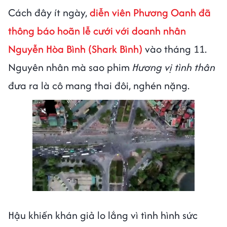
Cách đây ít ngày,
diễn viên Phương Oanh đã
thông báo hoãn lễ cưới với doanh nhân
Nguyễn Hòa Bình (Shark Bình)
vào tháng 11.
Nguyên nhân mà sao phim
Hương vị tình thân
đưa ra là cô mang thai đôi, nghén nặng.
Hậu khiến khán giả lo lắng vì tình hình sức