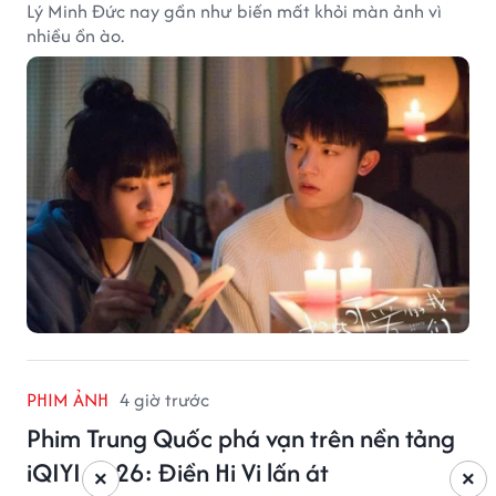
Lý Minh Đức nay gần như biến mất khỏi màn ảnh vì
nhiều ồn ào.
PHIM ẢNH
4 giờ trước
Phim Trung Quốc phá vạn trên nền tảng
iQIYI 2026: Điền Hi Vi lấn át
×
×