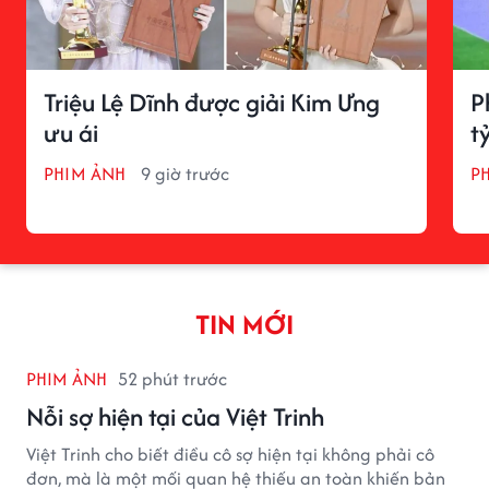
Triệu Lệ Dĩnh được giải Kim Ưng
P
ưu ái
t
PHIM ẢNH
9 giờ trước
P
TIN MỚI
PHIM ẢNH
52 phút trước
Nỗi sợ hiện tại của Việt Trinh
Việt Trinh cho biết điều cô sợ hiện tại không phải cô
đơn, mà là một mối quan hệ thiếu an toàn khiến bản