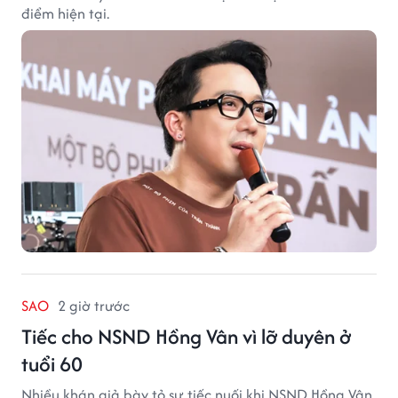
điểm hiện tại.
SAO
2 giờ trước
Tiếc cho NSND Hồng Vân vì lỡ duyên ở
tuổi 60
Nhiều khán giả bày tỏ sự tiếc nuối khi NSND Hồng Vân