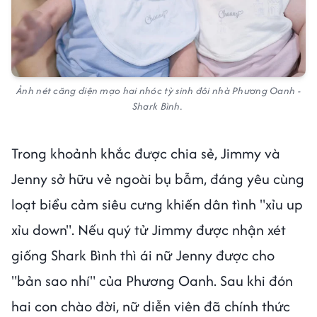
Ảnh nét căng diện mạo hai nhóc tỳ sinh đôi nhà Phương Oanh -
Shark Bình.
Trong khoảnh khắc được chia sẻ, Jimmy và
Jenny sở hữu vẻ ngoài bụ bẫm, đáng yêu cùng
loạt biểu cảm siêu cưng khiến dân tình "xỉu up
xỉu down". Nếu quý tử Jimmy được nhận xét
giống Shark Bình thì ái nữ Jenny được cho
"bản sao nhí" của Phương Oanh. Sau khi đón
hai con chào đời, nữ diễn viên đã chính thức