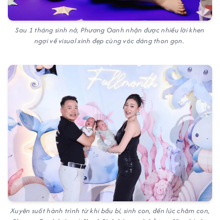
Sau 1 tháng sinh nở, Phương Oanh nhận được nhiều lời khen
ngợi về visual xinh đẹp cùng vóc dáng thon gọn.
Xuyên suốt hành trình từ khi bầu bí, sinh con, đến lúc chăm con,