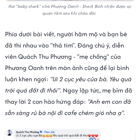
Hai "baby shark" nhà Phương Oanh - Shark Bình nhận được sự
quan tâm sau khi chào đời.
Phía dưới bài viết, người hâm mộ và bạn bè
đã thi nhau vào "thả tim". Đáng chú ý, diễn
viên Quách Thu Phương - "mẹ chồng" của
Phương Oanh trên màn ảnh cũng để lại bình
luận khen ngợi:
"Ui 2 cục yêu của bà. Yêu quá
trời quá đất đi thôi"
. Ngay lập tức, mẹ bỉm đã
thay lời 2 con hào hứng đáp:
"Anh em con đã
sẵn sàng rủ bà nội đi cafe chém gió nha ạ".