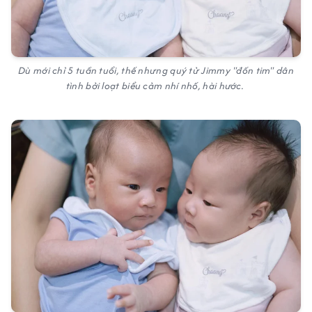
Dù mới chỉ 5 tuần tuổi, thế nhưng quý tử Jimmy "đốn tim" dân
tình bởi loạt biểu cảm nhí nhố, hài hước.