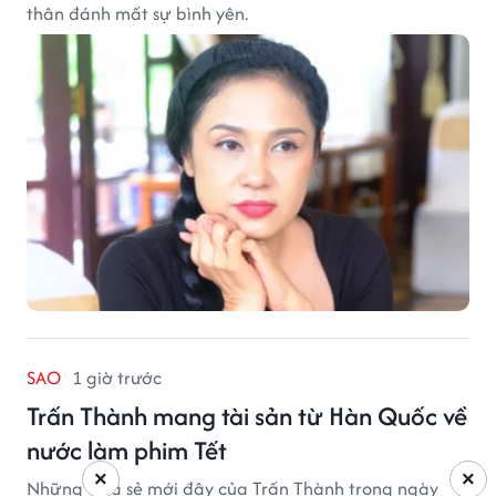
thân đánh mất sự bình yên.
SAO
1 giờ trước
Trấn Thành mang tài sản từ Hàn Quốc về
nước làm phim Tết
×
×
Những chia sẻ mới đây của Trấn Thành trong ngày