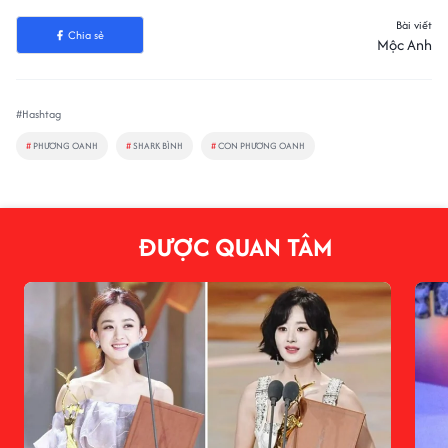
Bài viết
Chia sẻ
Mộc Anh
#Hashtag
#
PHƯƠNG OANH
#
SHARK BÌNH
#
CON PHƯƠNG OANH
ĐƯỢC QUAN TÂM