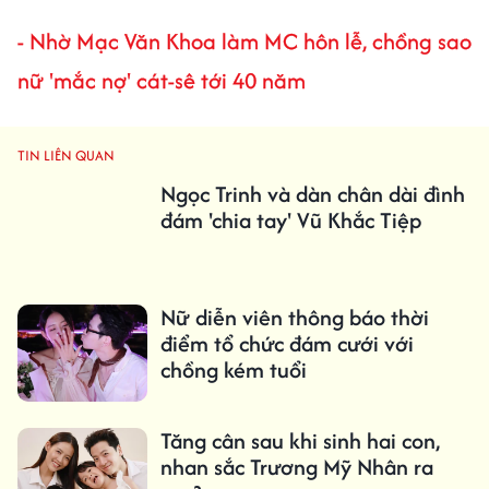
-
Nhờ Mạc Văn Khoa làm MC hôn lễ, chồng sao
nữ 'mắc nợ' cát-sê tới 40 năm
TIN LIÊN QUAN
Ngọc Trinh và dàn chân dài đình
đám 'chia tay' Vũ Khắc Tiệp
Nữ diễn viên thông báo thời
điểm tổ chức đám cưới với
chồng kém tuổi
Tăng cân sau khi sinh hai con,
nhan sắc Trương Mỹ Nhân ra