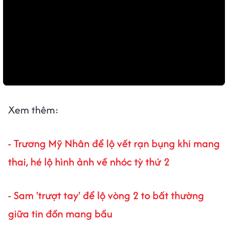
Xem thêm:
-
Trương Mỹ Nhân để lộ vết rạn bụng khi mang
thai, hé lộ hình ảnh về nhóc tỳ thứ 2
-
Sam 'trượt tay' để lộ vòng 2 to bất thường
giữa tin đồn mang bầu