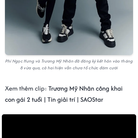
Phí Ngọc Hưng và Trương Mỹ Nhân đã đăng ký kết hôn vào tháng
8 vừa qua, cả hai hiện vẫn chưa tổ chức đám cưới
Xem thêm clip:
Trương Mỹ Nhân công khai
con gái 2 tuổi | Tin giải trí | SAOStar