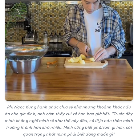
Phí Ngọc Hưng hạnh phúc chia sẻ nhờ những khoảnh khắc nấu
ăn cho gia đình, anh cảm thấy vui vẻ hơn bao giờ hết: "Trước đây
mình không nghĩ mình sẽ như thế này đâu, có lẽ
là bản thân mình
trưởng thành hơn khá nhiều. Mình cũng biết phải làm gì hơn, cái
quan trọng nhất mình phải biết đang muốn gì"