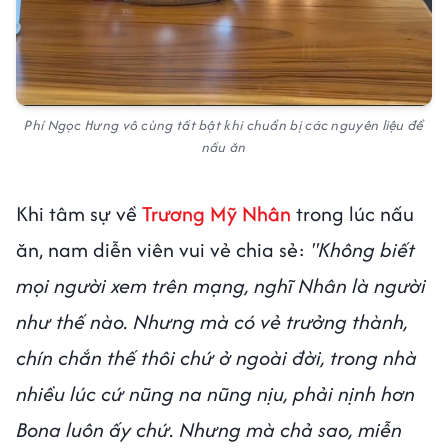
Phí Ngọc Hưng vô cùng tất bật khi chuẩn bị các nguyên liệu để
nấu ăn
Khi tâm sự về
Trương Mỹ Nhân
trong lúc nấu
ăn, nam diễn viên vui vẻ chia sẻ:
"Không biết
mọi người xem trên mạng, nghĩ Nhân là người
như thế nào. Nhưng mà có vẻ trưởng thành,
chín chắn thế thôi chứ ở ngoài đời, trong nhà
nhiều lúc cứ nũng na nũng nịu, phải nịnh hơn
Bona luôn ấy chứ. Nhưng mà chả sao, miễn