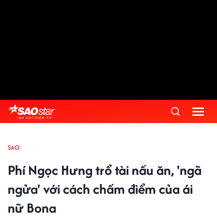
SAO
Phí Ngọc Hưng trổ tài nấu ăn, 'ngã
ngửa' với cách chấm điểm của ái
nữ Bona