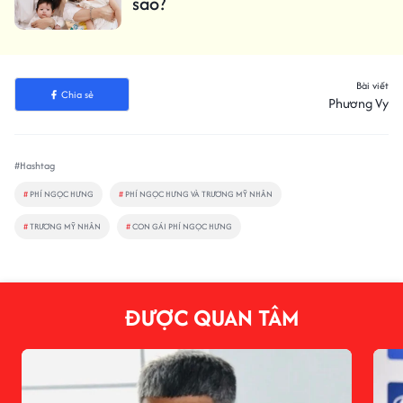
sao?
Bài viết
Chia sẻ
Phương Vy
#Hashtag
#
PHÍ NGỌC HƯNG
#
PHÍ NGỌC HƯNG VÀ TRƯƠNG MỸ NHÂN
#
TRƯƠNG MỸ NHÂN
#
CON GÁI PHÍ NGỌC HƯNG
ĐƯỢC QUAN TÂM