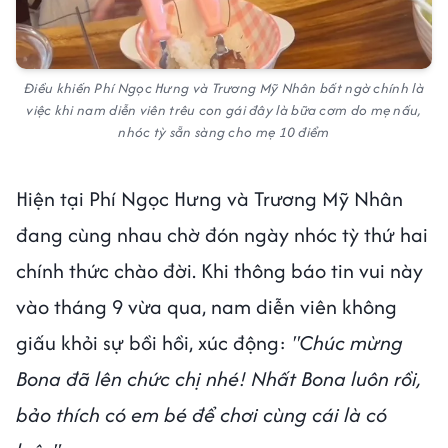
Điều khiến Phí Ngọc Hưng và Trương Mỹ Nhân bất ngờ chính là
việc khi nam diễn viên trêu con gái đây là bữa cơm do mẹ nấu,
nhóc tỳ sẵn sàng cho mẹ 10 điểm
Hiện tại Phí Ngọc Hưng và Trương Mỹ Nhân
đang cùng nhau chờ đón ngày nhóc tỳ thứ hai
chính thức chào đời. Khi thông báo tin vui này
vào tháng 9 vừa qua, nam diễn viên không
giấu khỏi sự bồi hồi, xúc động:
"Chúc mừng
Bona đã lên chức chị nhé! Nhất Bona luôn rồi,
bảo thích có em bé để chơi cùng cái là có