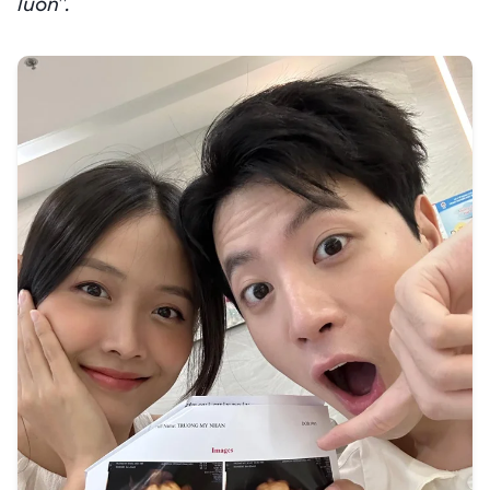
luôn".