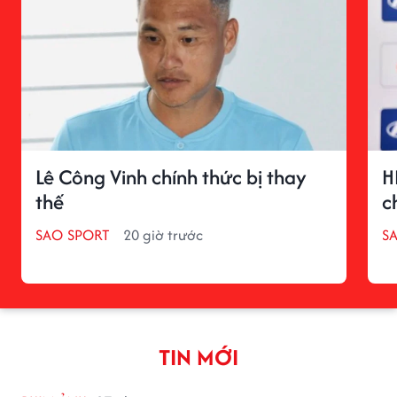
Lê Công Vinh chính thức bị thay
H
thế
c
SAO SPORT
20 giờ trước
S
TIN MỚI