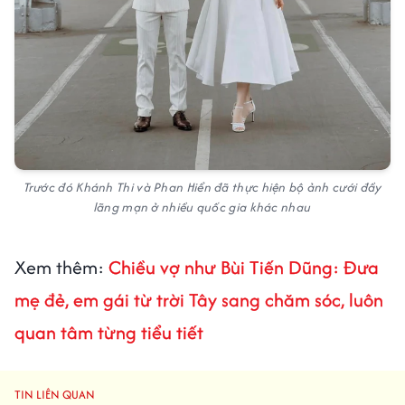
Trước đó Khánh Thi và Phan Hiển đã thực hiện bộ ảnh cưới đầy
lãng mạn ở nhiều quốc gia khác nhau
Xem thêm:
Chiều vợ như Bùi Tiến Dũng: Đưa
mẹ đẻ, em gái từ trời Tây sang chăm sóc, luôn
quan tâm từng tiểu tiết
TIN LIÊN QUAN