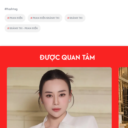
#Hashtag
#
PHAN HIỂN
#
PHAN HIỂN KHÁNH THI
#
KHÁNH THI
#
KHÁNH THI - PHAN HIỂN
ĐƯỢC QUAN TÂM