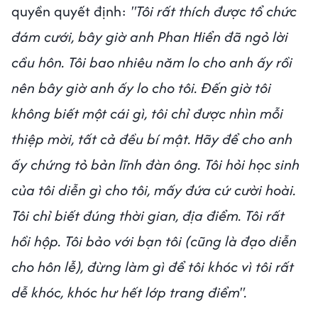
quyền quyết định:
"Tôi rất thích được tổ chức
đám cưới, bây giờ anh Phan Hiển đã ngỏ lời
cầu hôn. Tôi bao nhiêu năm lo cho anh ấy rồi
nên bây giờ anh ấy lo cho tôi. Đến giờ tôi
không biết một cái gì, tôi chỉ được nhìn mỗi
thiệp mời, tất cả đều bí mật. Hãy để cho anh
ấy chứng tỏ bản lĩnh đàn ông. Tôi hỏi học sinh
của tôi diễn gì cho tôi, mấy đứa cứ cười hoài.
Tôi chỉ biết đúng thời gian, địa điểm. Tôi rất
hồi hộp. Tôi bảo với bạn tôi (cũng là đạo diễn
cho hôn lễ), đừng làm gì để tôi khóc vì tôi rất
dễ khóc, khóc hư hết lớp trang điểm".