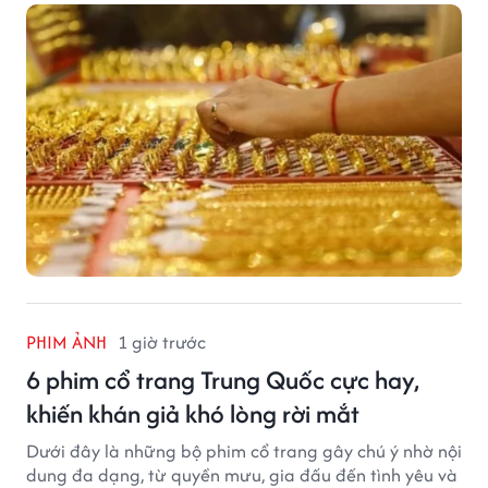
trong khi USD chịu sức ép sau dữ liệu việc làm Mỹ gây
thất vọng.
PHIM ẢNH
1 giờ trước
6 phim cổ trang Trung Quốc cực hay,
khiến khán giả khó lòng rời mắt
Dưới đây là những bộ phim cổ trang gây chú ý nhờ nội
dung đa dạng, từ quyền mưu, gia đấu đến tình yêu và