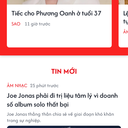
Tiếc cho Phương Oanh ở tuổi 37
L
t
SAO
11 giờ trước
Â
TIN MỚI
ÂM NHẠC
25 phút trước
Joe Jonas phải đi trị liệu tâm lý vì doanh
số album solo thất bại
Joe Jonas thẳng thắn chia sẻ về giai đoạn khó khăn
trong sự nghiệp.