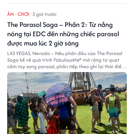
ĂN - CHƠI
3 giờ trước
The Parasol Saga – Phần 2: Từ nắng
nóng tại EDC đến những chiếc parasol
được mua lúc 2 giờ sáng
LAS VEGAS, Nevada – Nếu phần đầu của The Parasol
Saga kể về quá trình FabulousMe® mở rộng từ quạt
cầm tay sang parasol, phần tiếp theo ghi lại thời điểm
sản phẩm được thị trường đón nhận và dần vượt khỏi
công năng che nắng thông thường.