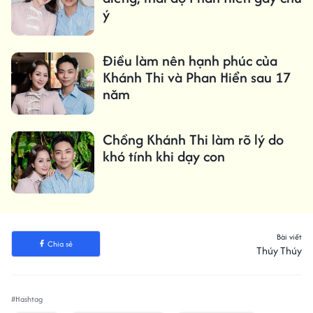
ý
Điều làm nên hạnh phúc của
Khánh Thi và Phan Hiển sau 17
năm
Chồng Khánh Thi làm rõ lý do
khó tính khi dạy con
Bài viết
Chia sẻ
Thúy Thúy
#Hashtag