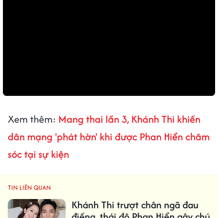
Xem thêm:
Mang thai lần 3, Khánh Thi khiến
dân mạng 'phát hờn' khi được Phan Hiển chăm
sóc tại sự kiện
TIN LIÊN QUAN
Khánh Thi trượt chân ngã đau
điếng, thái độ Phan Hiển gây chú