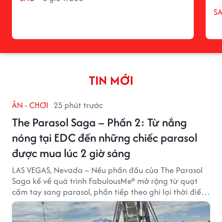
S
TIN MỚI
ĂN - CHƠI
25 phút trước
The Parasol Saga – Phần 2: Từ nắng
nóng tại EDC đến những chiếc parasol
được mua lúc 2 giờ sáng
LAS VEGAS, Nevada – Nếu phần đầu của The Parasol
Saga kể về quá trình FabulousMe® mở rộng từ quạt
cầm tay sang parasol, phần tiếp theo ghi lại thời điểm
sản phẩm được thị trường đón nhận và dần vượt khỏi
công năng che nắng thông thường.