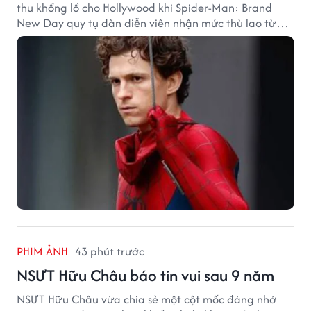
thu khổng lồ cho Hollywood khi Spider-Man: Brand
New Day quy tụ dàn diễn viên nhận mức thù lao từ
hàng chục đến hàng trăm tỷ đồng. Thành công phòng
vé của bộ phim cũng giúp nhiều ngôi sao sở hữu khoản
thu nhập đáng mơ ước.
PHIM ẢNH
43 phút trước
NSƯT Hữu Châu báo tin vui sau 9 năm
NSƯT Hữu Châu vừa chia sẻ một cột mốc đáng nhớ