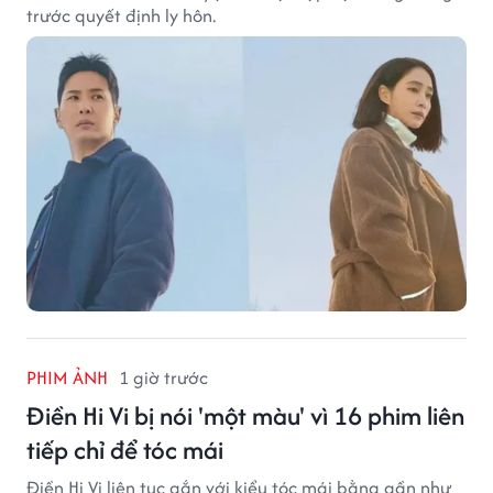
trước quyết định ly hôn.
PHIM ẢNH
1 giờ trước
Điền Hi Vi bị nói 'một màu' vì 16 phim liên
tiếp chỉ để tóc mái
Điền Hi Vi liên tục gắn với kiểu tóc mái bằng gần như