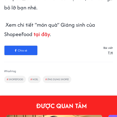
bỏ lỡ bạn nhé.
Xem chi tiết “món quà” Giáng sinh của
ShopeeFood
tại đây
.
Bài viết
Chia sẻ
T.H
#Hashtag
#
SHOPEEFOOD
#
NOEL
#
ỨNG DỤNG SHOPEE
ĐƯỢC QUAN TÂM