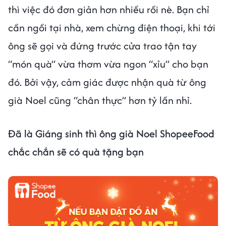
thì việc đó đơn giản hơn nhiều rồi nè. Bạn chỉ
cần ngồi tại nhà, xem chừng điện thoại, khi tới
ông sẽ gọi và đứng trước cửa trao tận tay
“món quà” vừa thơm vừa ngon “xỉu” cho bạn
đó. Bởi vậy, cảm giác được nhận quà từ ông
già Noel cũng “chân thực” hơn tỷ lần nhỉ.
Đã là Giáng sinh thì ông già Noel ShopeeFood
chắc chắn sẽ có quà tặng bạn