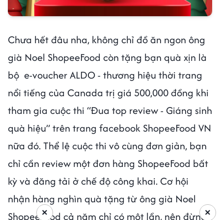
Chưa hết đâu nha, không chỉ đồ ăn ngon ông
già Noel ShopeeFood còn tặng bạn quà xịn là
bộ e-voucher ALDO - thương hiệu thời trang
nổi tiếng của Canada trị giá 500,000 đồng khi
tham gia cuộc thi “Đua top review - Giáng sinh
quà hiệu” trên trang facebook ShopeeFood VN
nữa đó. Thể lệ cuộc thi vô cùng đơn giản, bạn
chỉ cần review một đơn hàng ShopeeFood bất
kỳ và đăng tải ở chế độ công khai. Cơ hội
nhận hàng nghìn quà tặng từ ông già Noel
×
×
ShopeeFood cả năm chỉ có một lần, nên đừng