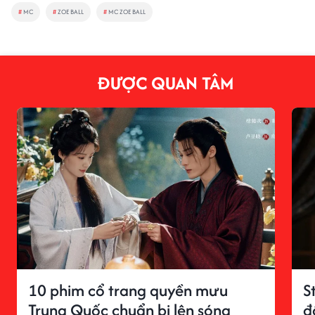
#
MC
#
ZOE BALL
#
MC ZOE BALL
ĐƯỢC QUAN TÂM
10 phim cổ trang quyền mưu
S
Trung Quốc chuẩn bị lên sóng
đ