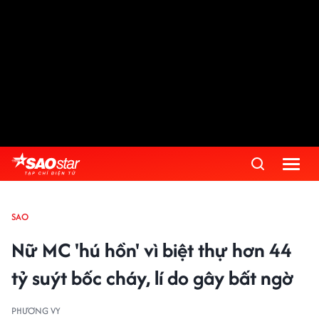
SAO
Nữ MC 'hú hồn' vì biệt thự hơn 44
tỷ suýt bốc cháy, lí do gây bất ngờ
PHƯƠNG VY