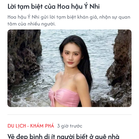
Lời tạm biệt của Hoa hậu Ý Nhi
Hoa hậu Ý Nhi gửi lời tạm biệt khán giả, nhận sự quan
tâm của nhiều người.
DU LỊCH - KHÁM PHÁ
3 giờ trước
Vẻ đẹp bình dị ít người biết ở quê nhà