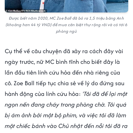
Được biết năm 2020, MC Zoe Ball đã bỏ ra 1,5 triệu bảng Anh
(khoảng hơn 44 tỷ VND) để mua căn biệt thự rộng rãi và có tới 6
phòng ngủ
Cụ thể về câu chuyện đã xảy ra cách đây vài
ngày trước, nữ MC bình tĩnh cho biết đây là
lần đầu tiên lính cứu hỏa đến nhà riêng của
cô. Zoe Ball tiếp tục chia sẻ về lý do đứng sau
hành động của lính cứu hỏa:
'Tôi đã để lại một
ngọn nến đang cháy trong phòng chờ. Tôi quá
bị ám ảnh bởi một bộ phim, và việc tôi đã làm
một chiếc bánh vào Chủ nhật đến nỗi tôi đã ra