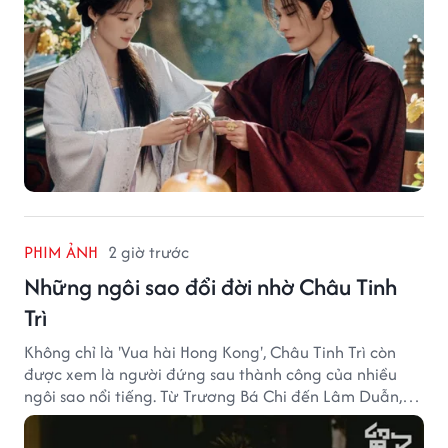
PHIM ẢNH
2 giờ trước
Những ngôi sao đổi đời nhờ Châu Tinh
Trì
Không chỉ là 'Vua hài Hong Kong', Châu Tinh Trì còn
được xem là người đứng sau thành công của nhiều
ngôi sao nổi tiếng. Từ Trương Bá Chi đến Lâm Duẫn,
không ít diễn viên đã bước sang trang mới trong sự
nghiệp nhờ cơ hội từ Châu Tinh Trì.