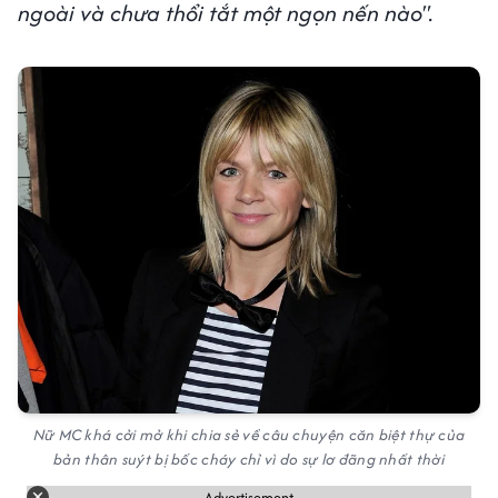
ngoài và chưa thổi tắt một ngọn nến nào".
Nữ MC khá cởi mở khi chia sẻ về câu chuyện căn biệt thự của
bản thân suýt bị bốc cháy chỉ vì do sự lơ đãng nhất thời
Advertisement