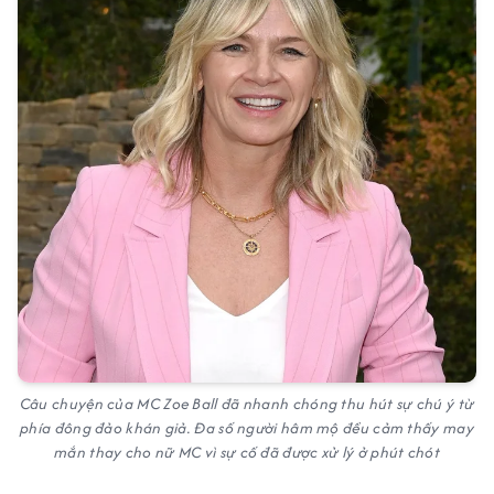
Câu chuyện của MC Zoe Ball đã nhanh chóng thu hút sự chú ý từ
phía đông đảo khán giả. Đa số người hâm mộ đều cảm thấy may
mắn thay cho nữ MC vì sự cố đã được xử lý ở phút chót