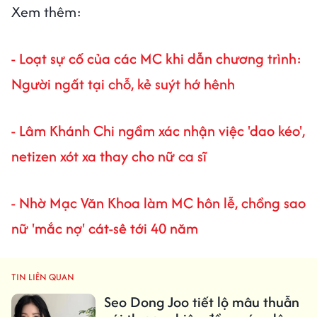
Xem thêm:
-
Loạt sự cố của các MC khi dẫn chương trình:
Người ngất tại chỗ, kẻ suýt hớ hênh
-
Lâm Khánh Chi ngầm xác nhận việc 'dao kéo',
netizen xót xa thay cho nữ ca sĩ
-
Nhờ Mạc Văn Khoa làm MC hôn lễ, chồng sao
nữ 'mắc nợ' cát-sê tới 40 năm
TIN LIÊN QUAN
Seo Dong Joo tiết lộ mâu thuẫn