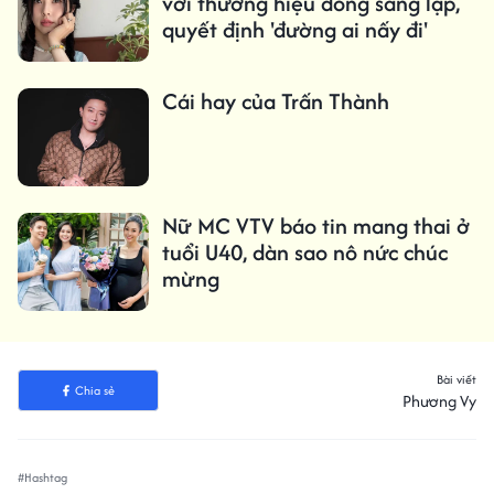
với thương hiệu đồng sáng lập,
quyết định 'đường ai nấy đi'
Cái hay của Trấn Thành
Nữ MC VTV báo tin mang thai ở
tuổi U40, dàn sao nô nức chúc
mừng
Bài viết
Chia sẻ
Phương Vy
#Hashtag