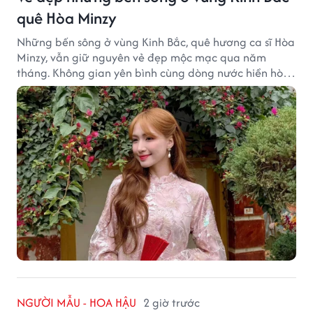
quê Hòa Minzy
Những bến sông ở vùng Kinh Bắc, quê hương ca sĩ Hòa
Minzy, vẫn giữ nguyên vẻ đẹp mộc mạc qua năm
tháng. Không gian yên bình cùng dòng nước hiền hòa
tạo nên một góc Bắc Ninh rất đáng để khám phá.
NGƯỜI MẪU - HOA HẬU
2 giờ trước