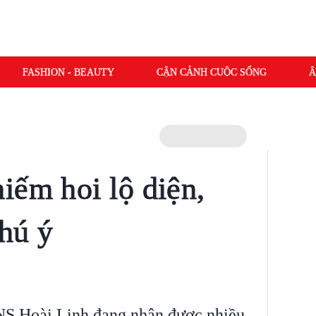
FASHION - BEAUTY
CẬN CẢNH CUỘC SỐNG
Â
iếm hoi lộ diện,
hú ý
NS Hoài Linh đang nhận được nhiều