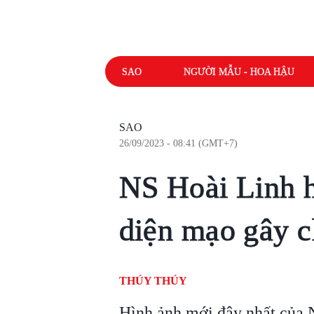
SAO
NGƯỜI MẪU - HOA HẬU
SAO
26/09/2023 - 08:41 (GMT+7)
NS Hoài Linh h
diện mạo gây c
THÚY THÚY
Hình ảnh mới đây nhất của 