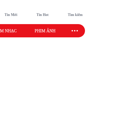
Tin Mới
Tin Hot
Tìm kiếm
M NHẠC
PHIM ẢNH
SAO SPORT