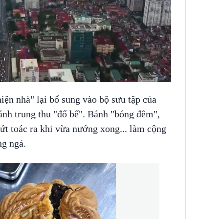
iện nhà" lại bổ sung vào bộ sưu tập của
nh trung thu "đổ bể". Bánh "bóng đêm",
ứt toác ra khi vừa nướng xong... làm cộng
g ngả.