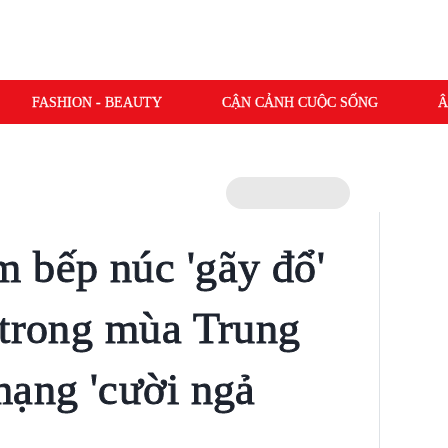
FASHION - BEAUTY
CẬN CẢNH CUỘC SỐNG
Â
 bếp núc 'gãy đổ'
 trong mùa Trung
mạng 'cười ngả