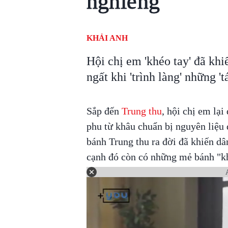
nghiêng'
KHẢI ANH
Hội chị em 'khéo tay' đã k
ngất khi 'trình làng' những '
Sắp đến
Trung thu
, hội chị em lại
phu từ khâu chuẩn bị nguyên liệu
bánh Trung thu ra đời đã khiến dâ
cạnh đó còn có những mẻ bánh "k