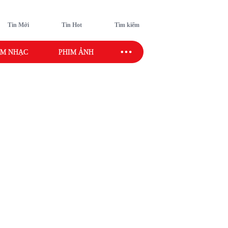
Tin Mới
Tin Hot
Tìm kiếm
M NHẠC
PHIM ẢNH
SAO SPORT