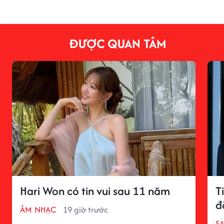
ĐƯỢC QUAN TÂM
Hari Won có tin vui sau 11 năm
T
đ
ÂM NHẠC
19 giờ trước
S