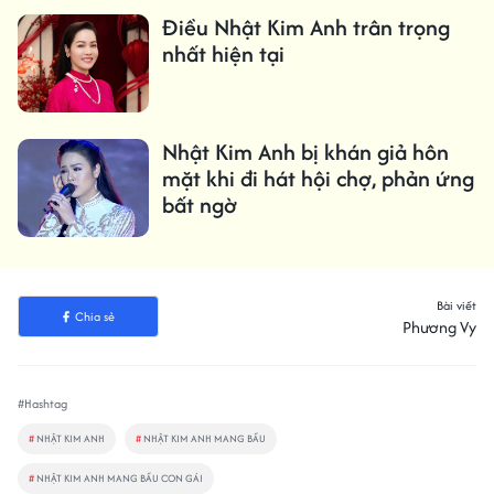
Điều Nhật Kim Anh trân trọng
nhất hiện tại
Nhật Kim Anh bị khán giả hôn
mặt khi đi hát hội chợ, phản ứng
bất ngờ
Bài viết
Chia sẻ
Phương Vy
#Hashtag
#
NHẬT KIM ANH
#
NHẬT KIM ANH MANG BẦU
#
NHẬT KIM ANH MANG BẦU CON GÁI