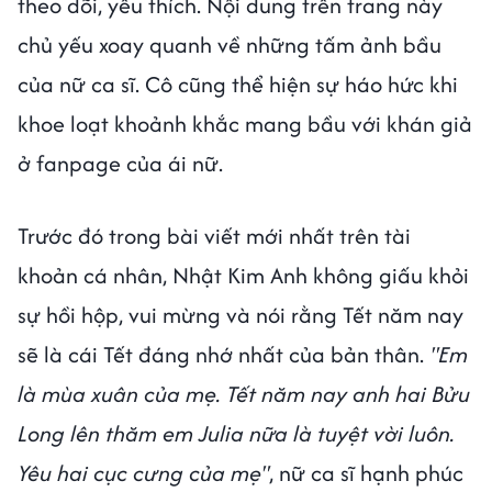
theo dõi, yêu thích. Nội dung trên trang này
chủ yếu xoay quanh về những tấm ảnh bầu
của nữ ca sĩ. Cô cũng thể hiện sự háo hức khi
khoe loạt khoảnh khắc mang bầu với khán giả
ở fanpage của ái nữ.
Trước đó trong bài viết mới nhất trên tài
khoản cá nhân, Nhật Kim Anh không giấu khỏi
sự hồi hộp, vui mừng và nói rằng Tết năm nay
sẽ là cái Tết đáng nhớ nhất của bản thân.
"Em
là mùa xuân của mẹ. Tết năm nay anh hai Bửu
Long lên thăm em Julia nữa là tuyệt vời luôn.
Yêu hai cục cưng của mẹ"
, nữ ca sĩ hạnh phúc