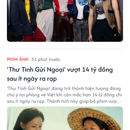
PHIM ẢNH
51 phút trước
'Thư Tình Gửi Ngoại' vượt 14 tỷ đồng
sau ít ngày ra rạp
'Thư Tình Gửi Ngoại' đang trở thành hiện tượng đáng
chú ý tại phòng vé Việt khi cán mốc hơn 14 tỷ đồng chỉ
sau ít ngày ra rạp. Thành tích này giúp bộ phim vượt
kỳ vọng ban đầu và duy trì sức hút giữa cuộc cạnh
tranh của nhiều tác phẩm lớn.