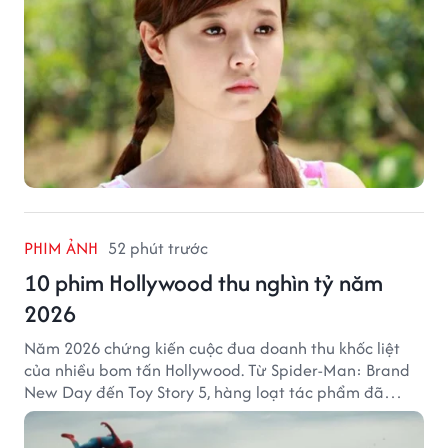
PHIM ẢNH
52 phút trước
10 phim Hollywood thu nghìn tỷ năm
2026
Năm 2026 chứng kiến cuộc đua doanh thu khốc liệt
của nhiều bom tấn Hollywood. Từ Spider-Man: Brand
New Day đến Toy Story 5, hàng loạt tác phẩm đã
mang về hàng chục nghìn tỷ đồng và tạo nên những
cột mốc đáng nhớ tại phòng vé toàn cầu.