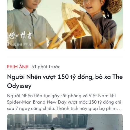
PHIM ẢNH
51 phút trước
Người Nhện vượt 150 tỷ đồng, bỏ xa The
Odyssey
Người Nhện tiếp tục gây sốt phòng vé Việt Nam khi
Spider-Man Brand New Day vượt mốc 150 tỷ đồng chỉ
sau 7 ngày công chiếu. Thành tích này giúp bộ phim
của Tom Holland tạo khoảng cách đáng kể với The
Odyssey trên đường đua doanh thu.