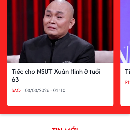
Tiếc cho NSƯT Xuân Hinh ở tuổi
T
63
P
SAO
08/08/2026 - 01:10