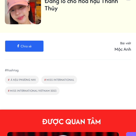
Đáng lo cho Hoa hậu Thanh
Thủy
Bài viết
Chia sẻ
Mộc Anh
#Hashtag
#
Á HẬU PHƯƠNG NHI
#
MISS INTERNATIONAL
#
MISS INTERNATIONAL VIETNAM 2023
ĐƯỢC QUAN TÂM