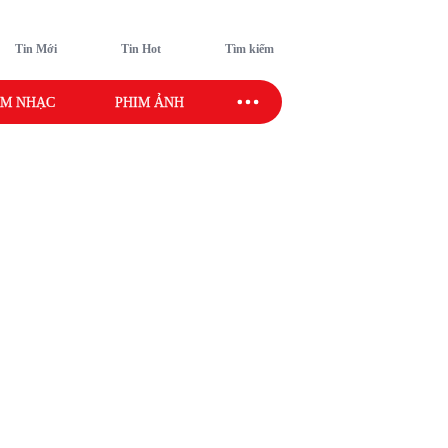
Tin Mới
Tin Hot
Tìm kiếm
M NHẠC
PHIM ẢNH
SAO SPORT