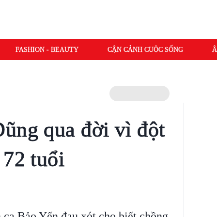
FASHION - BEAUTY
CẬN CẢNH CUỘC SỐNG
Â
ũng qua đời vì đột
 72 tuổi
 ca Bảo Yến đau xót cho biết chồng