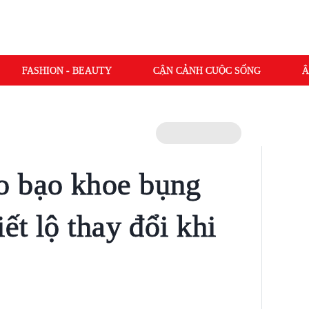
FASHION - BEAUTY
CẬN CẢNH CUỘC SỐNG
Â
o bạo khoe bụng
iết lộ thay đổi khi
2