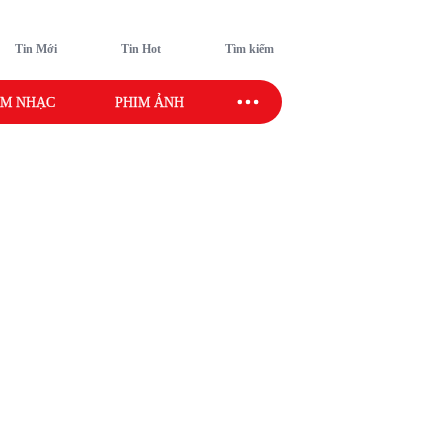
Tin Mới
Tin Hot
Tìm kiếm
M NHẠC
PHIM ẢNH
SAO SPORT