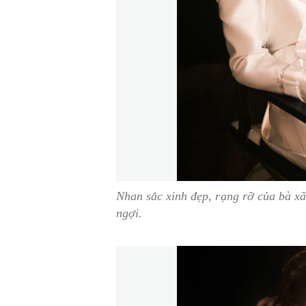
Nhan sắc xinh đẹp, rạng rỡ của bà x
ngợi.