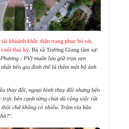
ải khoảnh khắc diện trang phục bó sát,
cuối thai kỳ
. Bà xã Trường Giang tâm sự:
ã Phương - PV) muốn lưu giữ trọn vẹn
 nhất bên gia đình thế là thêm một bộ ảnh
ều thay đổi, ngoại hình thay đổi nhưng bên
 trực bên cạnh từng chút dù công việc rất
í thôi chứ không có nhiều. Trộm vía bầu
nhà?"
.