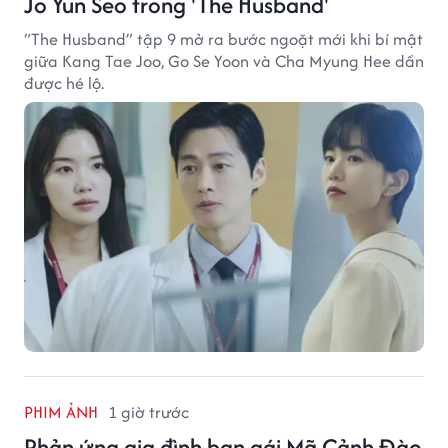
Jo Yun Seo trong 'The Husband'
“The Husband” tập 9 mở ra bước ngoặt mới khi bí mật
giữa Kang Tae Joo, Go Se Yoon và Cha Myung Hee dần
được hé lộ.
PHIM ẢNH
1 giờ trước
Phản ứng gia đình bạn gái Mã Cảnh Đào