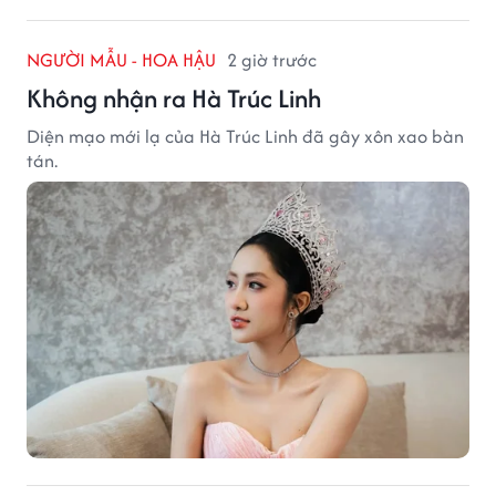
NGƯỜI MẪU - HOA HẬU
2 giờ trước
Không nhận ra Hà Trúc Linh
Diện mạo mới lạ của Hà Trúc Linh đã gây xôn xao bàn
tán.