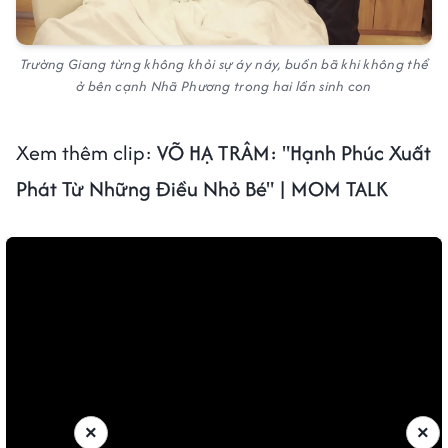
Trường Giang từng không khỏi sự áy náy, buồn bã khi không thể
ở bên cạnh Nhã Phương trong hai lần sinh con
Xem thêm clip:
VÕ HẠ TRÂM: "Hạnh Phúc Xuất
Phát Từ Những Điều Nhỏ Bé" | MOM TALK
×
×