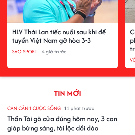
HLV Thái Lan tiếc nuối sau khi để
C
tuyển Việt Nam gỡ hòa 3-3
p
t
SAO SPORT
4 giờ trước
V
TIN MỚI
CẬN CẢNH CUỘC SỐNG
11 phút trước
Thần Tài gõ cửa đúng hôm nay, 3 con
giáp bừng sáng, tài lộc dồi dào