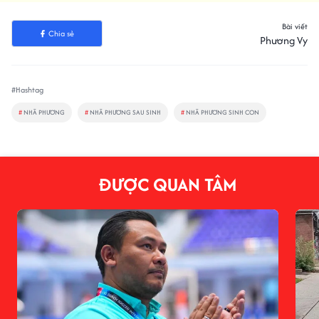
Bài viết
Chia sẻ
Phương Vy
#Hashtag
#
NHÃ PHƯƠNG
#
NHÃ PHƯƠNG SAU SINH
#
NHÃ PHƯƠNG SINH CON
ĐƯỢC QUAN TÂM