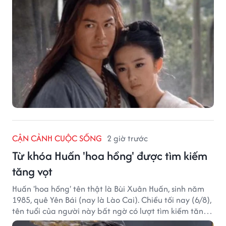
CẬN CẢNH CUỘC SỐNG
2 giờ trước
Từ khóa Huấn 'hoa hồng' được tìm kiếm
tăng vọt
Huấn 'hoa hồng' tên thật là Bùi Xuân Huấn, sinh năm
1985, quê Yên Bái (nay là Lào Cai). Chiều tối nay (6/8),
tên tuổi của người này bất ngờ có lượt tìm kiếm tăng
vọt.