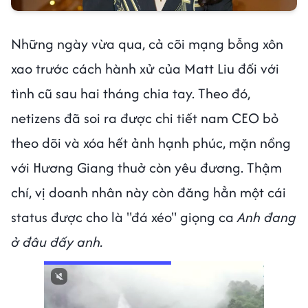
Những ngày vừa qua, cả cõi mạng bỗng xôn
xao trước cách hành xử của Matt Liu đối với
tình cũ sau hai tháng chia tay. Theo đó,
netizens đã soi ra được chi tiết nam CEO bỏ
theo dõi và xóa hết ảnh hạnh phúc, mặn nồng
với Hương Giang thuở còn yêu đương. Thậm
chí, vị doanh nhân này còn đăng hẳn một cái
status được cho là "đá xéo" giọng ca
Anh đang
ở đâu đấy anh.