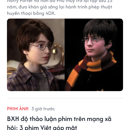
Harry Potter và Hòn đá Phù thủy trở lại rạp sau 25
năm, đưa khán giả sống lại hành trình phép thuật
huyền thoại bằng 4DX.
PHIM ẢNH
3 giờ trước
BXH độ thảo luận phim trên mạng xã
hội: 3 phim Việt góp mặt