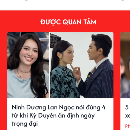
ĐƯỢC QUAN TÂM
Ninh Dương Lan Ngọc nói đúng 4
5
từ khi Kỳ Duyên ấn định ngày
x
trọng đại
P