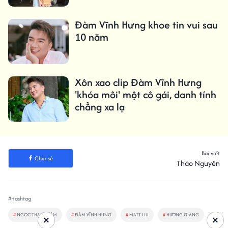
Đàm Vĩnh Hưng khoe tin vui sau
10 năm
Xôn xao clip Đàm Vĩnh Hưng
'khóa môi' một cô gái, danh tính
chẳng xa lạ
Bài viết
Chia sẻ
Thảo Nguyên
#Hashtag
#
NGỌC THANH TÂM
#
ĐÀM VĨNH HƯNG
#
MATT LIU
#
HƯƠNG GIANG
×
×