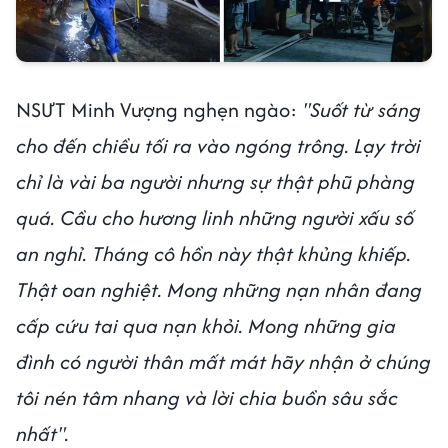
NSƯT Minh Vượng nghẹn ngào:
"Suốt từ sáng
cho đến chiều tối ra vào ngóng trông. Lạy trời
chỉ là vài ba người nhưng sự thật phũ phàng
quá. Cầu cho hương linh những người xấu số
an nghỉ. Tháng cô hồn này thật khủng khiếp.
Thật oan nghiệt. Mong những nạn nhân đang
cấp cứu tai qua nạn khỏi. Mong những gia
đình có người thân mất mát hãy nhận ở chúng
tôi nén tâm nhang và lời chia buồn sâu sắc
nhất".