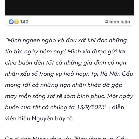
"Mình nghẹn ngào và đau xót khi đọc những
tin tức ngày hôm nay! Mình xin được gửi lời
chia buồn đến tất cả những gia đình có nạn
nhân xấu số trong vụ hoả hoạn tại Hà Nội. Cầu
mong tất cả những nạn nhân khác đã gặp
may mắn sống sót sẽ sớm bình phục. Một ngày
buồn của tất cả chúng ta 13/9/2023"
- diễn
viên Hiếu Nguyễn bày tỏ.
Ca sĩ Hoà Minzy chia sẻ:
"Đau lòng quá. Cầu