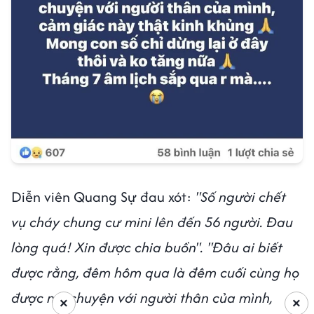
Diễn viên Quang Sự đau xót:
"Số người chết
vụ cháy chung cư mini lên đến 56 người. Đau
lòng quá! Xin được chia buồn".
"Đâu ai biết
được rằng, đêm hôm qua là đêm cuối cùng họ
được nói chuyện với người thân của mình,
×
×