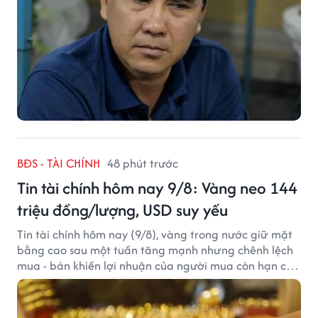
BĐS - TÀI CHÍNH
48 phút trước
Tin tài chính hôm nay 9/8: Vàng neo 144
triệu đồng/lượng, USD suy yếu
Tin tài chính hôm nay (9/8), vàng trong nước giữ mặt
bằng cao sau một tuần tăng mạnh nhưng chênh lệch
mua - bán khiến lợi nhuận của người mua còn hạn chế,
trong khi USD chịu sức ép sau dữ liệu việc làm Mỹ gây
thất vọng.