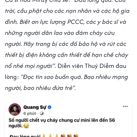
trời, cầu phật cho các nạn nhân và các hộ gia
đình. Biết ơn lực lượng PCCC, các y bác sĩ và
những người dân lao vào đám cháy cứu
người. Hãy trang bị các đồ bảo hộ và rút các
thiết bị điện không cần thiết để hạn chế cháy
nổ nhé mọi người".
Diễn viên Thuý Diễm đau
lòng:
"Đọc tin sao buồn quá. Bao nhiêu mạng
người, bao nhiêu đứa trẻ".