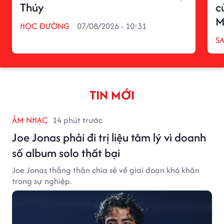
Thúy
c
M
HỌC ĐƯỜNG
07/08/2026 - 10:31
S
TIN MỚI
ÂM NHẠC
14 phút trước
Joe Jonas phải đi trị liệu tâm lý vì doanh
số album solo thất bại
Joe Jonas thẳng thắn chia sẻ về giai đoạn khó khăn
trong sự nghiệp.