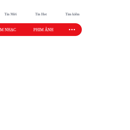
Tin Mới
Tin Hot
Tìm kiếm
M NHẠC
PHIM ẢNH
SAO SPORT