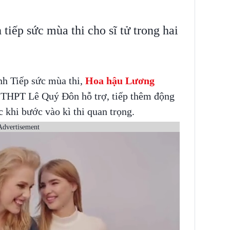
iếp sức mùa thi cho sĩ tử trong hai
nh Tiếp sức mùa thi,
Hoa hậu Lương
i THPT Lê Quý Đôn hỗ trợ, tiếp thêm động
c khi bước vào kì thi quan trọng.
Advertisement