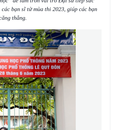
 học” để làm tròn vai trò Đại sứ tiếp sức
 các bạn sĩ tử mùa thi 2023, giúp các bạn
 căng thẳng.