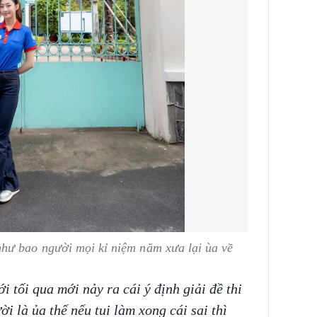
hư bao người mọi kỉ niệm năm xưa lại ùa về
 tối qua mới nảy ra cái ý định giải đề thi
i là ủa thế nếu tui làm xong cái sai thì