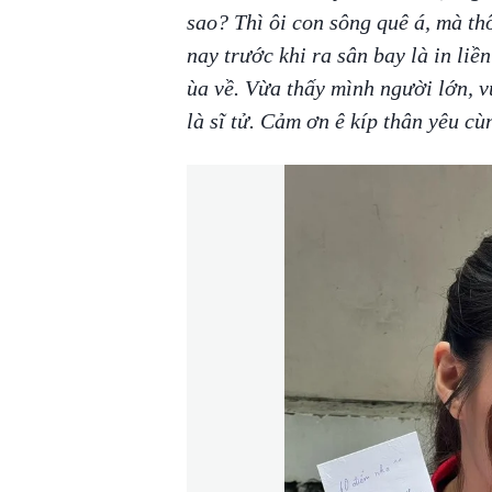
sao? Thì ôi con sông quê á, mà thô
nay trước khi ra sân bay là in liề
ùa về. Vừa thấy mình người lớn, v
là sĩ tử. Cảm ơn ê kíp thân yêu cùn