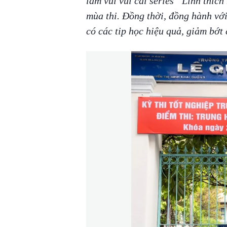
làm vui vui cái series “Linh thích
mùa thi. Đồng thời, đồng hành với
có các tip học hiệu quả, giảm bớt